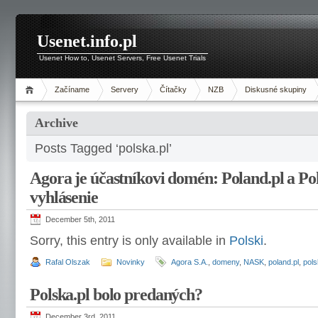
Usenet.info.pl
Usenet How to, Usenet Servers, Free Usenet Trials
Začíname
Servery
Čítačky
NZB
Diskusné skupiny
Archive
Posts Tagged ‘polska.pl’
Agora je účastníkovi domén: Poland.pl a P
vyhlásenie
December 5th, 2011
Sorry, this entry is only available in
Polski
.
Rafal Olszak
Novinky
Agora S.A.
,
domeny
,
NASK
,
poland.pl
,
pols
Polska.pl bolo predaných?
December 3rd, 2011