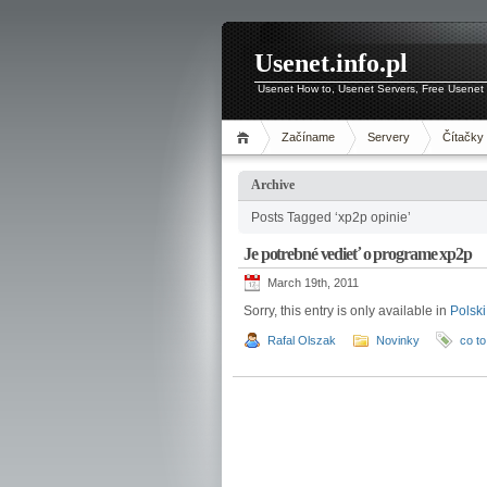
Usenet.info.pl
Usenet How to, Usenet Servers, Free Usenet 
Začíname
Servery
Čítačky
Archive
Posts Tagged ‘xp2p opinie’
Je potrebné vedieť o programe xp2p
March 19th, 2011
Sorry, this entry is only available in
Polski
Rafal Olszak
Novinky
co to