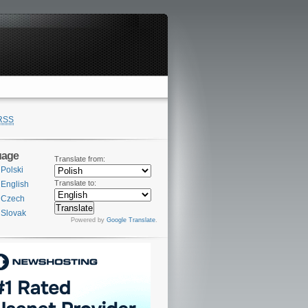
RSS
uage
Translate from:
Polski
Translate to:
English
Czech
Slovak
Powered by
Google Translate
.