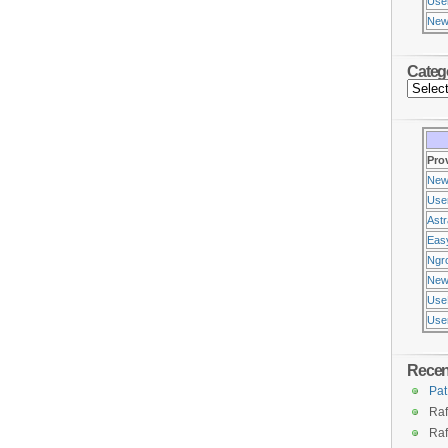
Use
New
Categ
Pro
New
Use
Ast
Eas
Ngr
New
Use
Usen
Rece
Pat
Raf
Raf