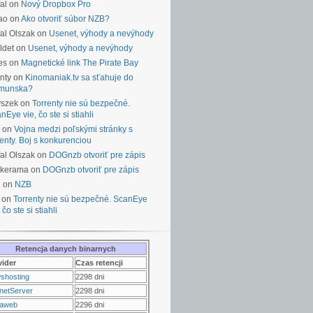
al on
Nový Dropbox Pro
ao on
Ako otvoriť súbor NZB?
al Olszak on
Usenet, výhody a nevýhody
ldet on
Usenet, výhody a nevýhody
es on
Magnetické link The Pirate Bay
nty on
Kinomaniak.tv sa sťahuje do
munska?
yszek on
Torrenty nie sú bezpečné.
nEye vie, čo ste si stiahli
on
Vojna medzi poľskými stránky s
renty. Boj s konkurenciou
al Olszak on
DOGnzb otvoriť pre zápis
lkerama on
DOGnzb otvoriť pre zápis
u on
NZB
 on
Torrenty nie sú bezpečné. ScanEye
 čo ste si stiahli
Retencja danych binarnych
vider
Czas retencji
shosting
2298 dni
netServer
2298 dni
raweb
2296 dni