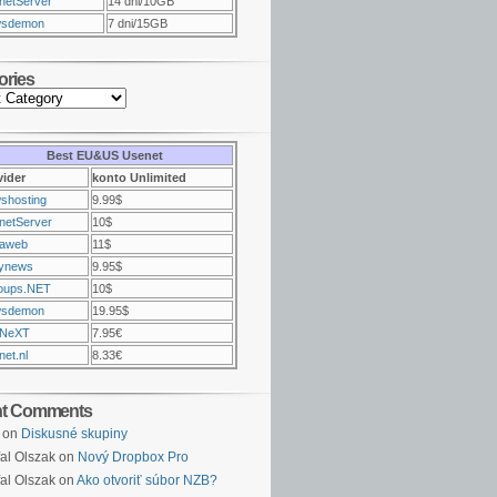
netServer
14 dni/10GB
sdemon
7 dni/15GB
ories
Best EU&US Usenet
vider
konto Unlimited
shosting
9.99$
netServer
10$
raweb
11$
ynews
9.95$
oups.NET
10$
sdemon
19.95$
NeXT
7.95€
et.nl
8.33€
nt Comments
on
Diskusné skupiny
al Olszak on
Nový Dropbox Pro
al Olszak on
Ako otvoriť súbor NZB?