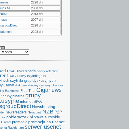
ynews
2298 dni
oups.NET
2000 dni
NeXT
2013 dni
et.nl
2007 dni
sgroupDirect
2298 dni
sdemon
2298 dni
ves
aweb
binaria
atak DDoS
binary retention
rent
czytnik grup
Black Friday
czytniki grup dyskusyjnych
yjnych
y usenet
diskusní skupiny
domeny
Dropbox
Giganews
Free Trial
ine
Easynews
grupy
e
grupy binarne
kusyjne
internet
MPAA
groupDirect
Newshosting
NZB
P2P
newsreaders
der
Newzbin2
pobieraczek.pl
prawa autorskie
czek
promocja na usenet
promocja
 Usenet
serwer usenet
senet
Rapidshare