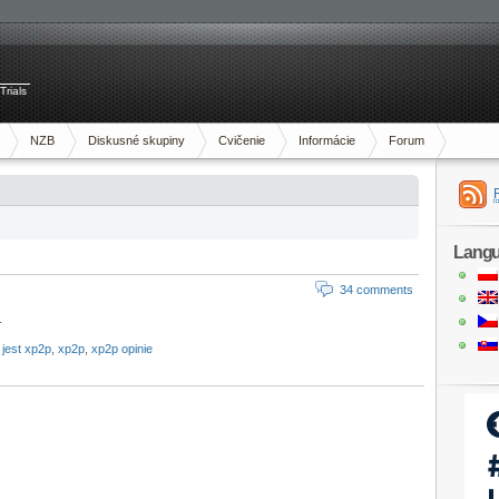
Trials
NZB
Diskusné skupiny
Cvičenie
Informácie
Forum
Lang
34 comments
.
 jest xp2p
,
xp2p
,
xp2p opinie