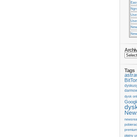
Eas
Ngr
Use
Usen
New
New
Archi
Tags
astr
BitTor
dyskus
darmow
dysk onl
Googl
dys
News
newsrea
pobiera
premium
płatny u