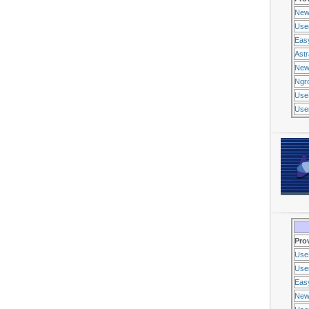
New
Use
Eas
Ast
New
Ngr
Use
Usen
Pro
Use
Usen
Eas
New