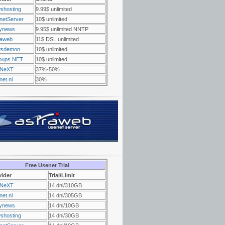
shosting
9.99$ unlimited
netServer
10$ unlimited
ynews
9.95$ unlimited NNTP
raweb
11$ DSL unlimited
sdemon
10$ unlimited
oups.NET
10$ unlimited
NeXT
37%-50%
et.nl
30%
Free Usenet Trial
vider
Trial/Limit
NeXT
14 dni/310GB
et.nl
14 dni/305GB
ynews
14 dni/10GB
shosting
14 dni/30GB