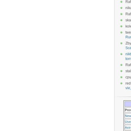
Raf
nik
Raf
ska
kol
twe
Ru
Zb
Sca
nikt
tor
Raf
sta
cp
red
vie,
Pro
New
Use
Ast