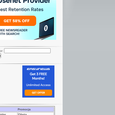
or:
Promocja
vider
Oferta