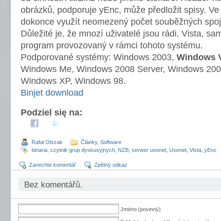
obrázků, podporuje yEnc, může předložit spisy. Ve
dokonce využít neomezený počet souběžných spojení
Důležité je, že mnozí uživatelé jsou rádi, Vista, s
program provozovaný v rámci tohoto systému.
Podporované systémy: Windows 2003,
Windows 
Windows Me, Windows 2008 Server, Windows 200
Windows XP, Windows 98.
Binjet download
Podziel się na:
Rafal Olszak
Články
,
Software
binaria
,
czytnik grup dyskusyjnych
,
NZB
,
serwer usenet
,
Usenet
,
Vista
,
yEnc
Zanechte komentář
Zpětný odkaz
Bez komentářů.
Jméno (povinný)