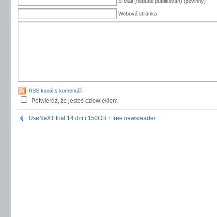
E-Mail (nebude publikován) (povinný)
Webová stránka
RSS kanál s komentáři
Potwierdź, że jesteś człowiekiem
UseNeXT trial 14 dni i 150GB + free newsreader