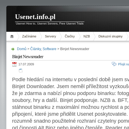
Usenet.info.pl
Usenet How to, Usenet Servers, Free Usenet Trials
Začínáme
Servery
Čtečky
NZB
Diskuzní skupiny
Domů
>
Články
,
Software
> Binjet Newsreader
Binjet Newsreader
17.07.2009
Přejít 
Podle hledání na internetu v poslední době jsem
Binjet Downloader. Jsem neměl příležitost vyzkouš
že je zdarma a nabízí plnou podporu binarku: fotog
soubory, hry a další. Binjet podporuje. NZB a. BF
stáhnout binarku z maximální možnou rychlost a 
připojení, které jsme přidělit Usenet poskytovatele.
rozumně snadno použitelné rozhraní czytelny pomoc
od činnosti Alt.Binz nebo jiného čtenáře. Reader n