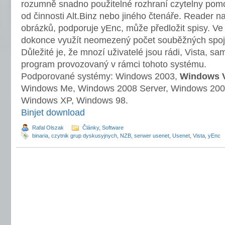
rozumně snadno použitelné rozhraní czytelny pomoc
od činnosti Alt.Binz nebo jiného čtenáře. Reader n
obrázků, podporuje yEnc, může předložit spisy. Ve
dokonce využít neomezený počet souběžných spojení
Důležité je, že mnozí uživatelé jsou rádi, Vista, s
program provozovaný v rámci tohoto systému.
Podporované systémy: Windows 2003,
Windows 
Windows Me, Windows 2008 Server, Windows 200
Windows XP, Windows 98.
Binjet download
Rafal Olszak
Články
,
Software
binaria
,
czytnik grup dyskusyjnych
,
NZB
,
serwer usenet
,
Usenet
,
Vista
,
yEnc