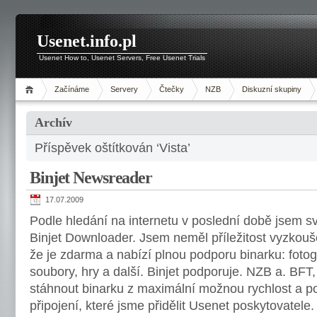
Usenet.info.pl
Usenet How to, Usenet Servers, Free Usenet Trials
Začínáme
Servery
Čtečky
NZB
Diskuzní skupiny
Archív
Příspěvek oštítkován ‘Vista’
Binjet Newsreader
17.07.2009
Podle hledání na internetu v poslední době jsem
Binjet Downloader. Jsem neměl příležitost vyzkouš
že je zdarma a nabízí plnou podporu binarku: fotog
soubory, hry a další. Binjet podporuje. NZB a. BF
stáhnout binarku z maximální možnou rychlost a 
připojení, které jsme přidělit Usenet poskytovatele.