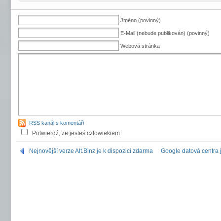
Jméno (povinný)
E-Mail (nebude publikován) (povinný)
Webová stránka
RSS kanál s komentáři
Potwierdź, że jesteś człowiekiem
Nejnovější verze Alt.Binz je k dispozici zdarma
Google datová centra j