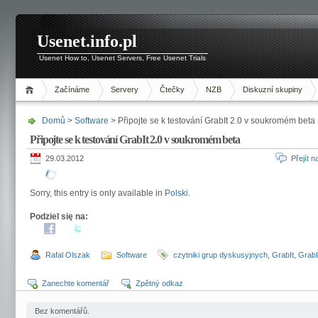
Usenet.info.pl
Usenet How to, Usenet Servers, Free Usenet Trials
Začínáme
Servery
Čtečky
NZB
Diskuzní skupiny
Domů
>
Software
> Připojte se k testování GrabIt 2.0 v soukromém beta
Připojte se k testování GrabIt 2.0 v soukromém beta
29.03.2012
Přejít 
Sorry, this entry is only available in
Polski
.
Podziel się na:
Rafal Olszak
Software
czytniki grup dyskusyjnych
,
GrabIt
,
GrabI
Zanechte komentář
Zpětný odkaz
Bez komentářů.