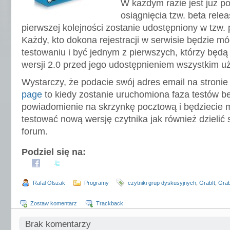
W każdym razie jest już p
osiągnięcia tzw. beta relea
pierwszej kolejności zostanie udostępniony w tzw. p
Każdy, kto dokona rejestracji w serwisie będzie mó
testowaniu i być jednym z pierwszych, którzy będ
wersji 2.0 przed jego udostępnieniem wszystkim u
Wystarczy, że podacie swój adres email na stroni
page
to kiedy zostanie uruchomiona faza testów b
powiadomienie na skrzynkę pocztową i będziecie m
testować nową wersję czytnika jak również dzielić 
forum.
Podziel się na:
Rafal Olszak
Programy
czytniki grup dyskusyjnych
,
GrabIt
,
Grab
Zostaw komentarz
Trackback
Brak komentarzy