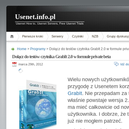
Usenet.info.pl
Usenet How to, Usenet Servers, Free Usenet Trials
Pierwsze kroki
Serwery
Czytniki
NZB
Grupy dyskusy
Home
>
Programy
> Dołącz do testów czytnika GrabIt 2.0 w formule priv
Dołącz do testów czytnika GrabIt 2.0 w formule private beta
marca 29th, 2012
Idź d
Wielu nowych użytkownikó
przygodę z Usenetem korzy
GrabIt
. Nie przepadam za 
właśnie powstaje wersja 2
ma mieć całkowicie od now
użytkownika. I dobrze, że t
już nie mogłem patrzeć.