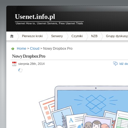
Usenet.info.pl
Usenet How to, Usenet Servers, Free Usenet Trials
Pierwsze kroki
Serwery
Czytniki
NZB
Grupy dyskusy
Home
>
Cloud
> Nowy Dropbox Pro
Nowy Dropbox Pro
sierpnia 28th, 2014
Idź d