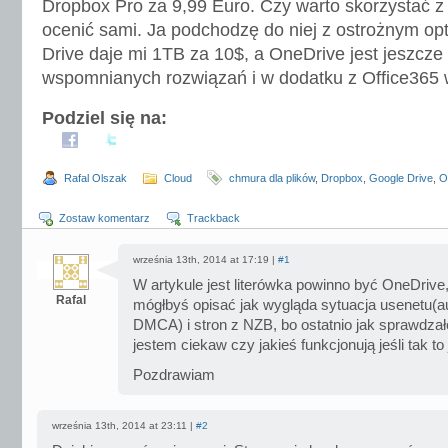
Dropbox Pro za 9,99 Euro. Czy warto skorzystać z t
ocenić sami. Ja podchodzę do niej z ostrożnym o
Drive daje mi 1TB za 10$, a OneDrive jest jeszcze
wspomnianych rozwiązań i w dodatku z Office365 
Podziel się na:
Rafal Olszak
Cloud
chmura dla plików
,
Dropbox
,
Google Drive
,
O
Zostaw komentarz
Trackback
września 13th, 2014 at 17:19 |
#1
W artykule jest literówka powinno być OneDrive
Rafal
mógłbyś opisać jak wygląda sytuacja usenetu(
DMCA) i stron z NZB, bo ostatnio jak sprawdzał
jestem ciekaw czy jakieś funkcjonują jeśli tak to
Pozdrawiam
września 13th, 2014 at 23:11 |
#2