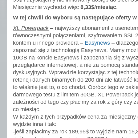
Miesięcznie wychodzi więc
8,33$/miesiąc
.
W tej chwili do wyboru są następujące oferty 
XL Powerpack
– najwyższy abonament z usenetem 
równoczesnymi połączeniami, szyfrowaniem SSL 2
kontem u innego providera –
Easynews
– dlaczego
zapoznać się z technologią Easynews. Mamy możl
10GB na koncie Easynews i zapoznania się z wysz
przeglądarce internetowej, a nie za pomocą stand
dyskusyjnych. Wprawdzie korzystając z tej techno
retencji danych binarnych do 200 dni ale łatwość k
to właśnie jest to, o co chodzi. Oprócz tego w pak
darmowego testu z limitem 30GB. XL Powerpack j
zależności od tego czy płacimy za rok z góry czy z
co miesiąc.
W każdym z tych przypadków cena za miesięczny d
wyjdzie inna i tak:
-jeśli zapłacimy za rok 189,95$ to wyjdzie nam 15,