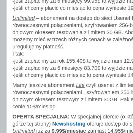
-jeśli zapłacimy za 6 miesięcy 99,95$ to wyjdzie n
-jeśli chcemy płacić co miesiąc to cena wyniesie 1
Unlimited
– abonament na dostęp do sieci Usenet b
równoczesnymi połączeniami, szyfrowaniem 256-b
dniowym okresem testowania z limitem 30 GB. Ab
możemy mieć w trzech różnych cenach w zależnośc
uregulujemy płatność.
I tak:
-jeśli zapłacimy za rok 155,40$ to wyjdzie nam 12,
-jeśli zapłacimy za 6 miesięcy 83,70$ to wyjdzie n
-jeśli chcemy płacić co miesiąc to cena wyniesie 1
Mamy jeszcze abonament
Lite
czyli usenet z limi
równoczesnymi połączeniami , szyfrowaniem 256-
dniowym okresem testowym z limitem 30GB. Pakie
cenie 10$/miesiąc.
OFERTA SPECJALNA:
W specjalnej ofercie (o k
górze tej strony)
Newshosting
oferuje dostęp do s
Unlimited
już za
9,99$/miesiąc
zamiast 14,95$/mies