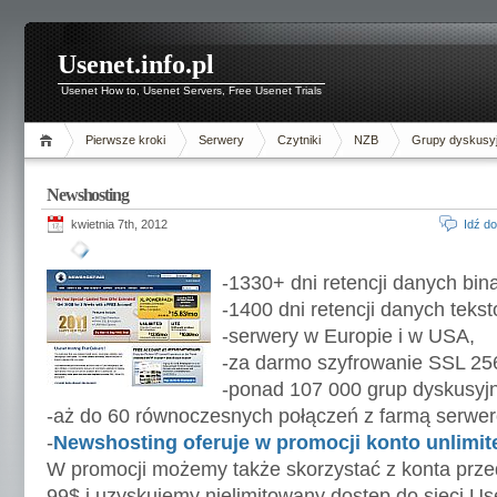
Usenet.info.pl
Usenet How to, Usenet Servers, Free Usenet Trials
Pierwsze kroki
Serwery
Czytniki
NZB
Grupy dyskusy
Newshosting
kwietnia 7th, 2012
Idź d
-1330+ dni retencji danych bin
-1400 dni retencji danych teks
-serwery w Europie i w USA,
-za darmo szyfrowanie SSL 256
-ponad 107 000 grup dyskusyj
-aż do 60 równoczesnych połączeń z farmą serwe
-
Newshosting oferuje w promocji konto unlimit
W promocji możemy także skorzystać z konta prze
99$ i uzyskujemy nielimitowany dostęp do sieci Use