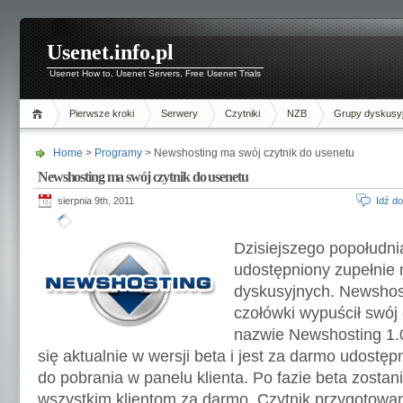
Usenet.info.pl
Usenet How to, Usenet Servers, Free Usenet Trials
Pierwsze kroki
Serwery
Czytniki
NZB
Grupy dyskusy
Home
>
Programy
> Newshosting ma swój czytnik do usenetu
Newshosting ma swój czytnik do usenetu
sierpnia 9th, 2011
Idź d
Dzisiejszego popołudni
udostępniony zupełnie 
dyskusyjnych. Newshost
czołówki wypuścił swój 
nazwie Newshosting 1.0
się aktualnie w wersji beta i jest za darmo udost
do pobrania w panelu klienta. Po fazie beta zosta
wszystkim klientom za darmo. Czytnik przygotowan