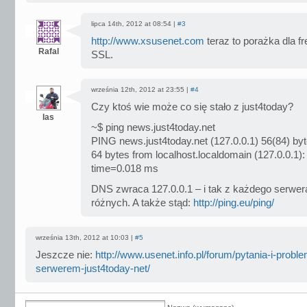
lipca 14th, 2012 at 08:54 |
#3
http://www.xsusenet.com
teraz to porażka dla fre
Rafal
SSL.
września 12th, 2012 at 23:55 |
#4
Czy ktoś wie może co się stało z just4today?
las
~$ ping news.just4today.net
PING news.just4today.net (127.0.0.1) 56(84) byt
64 bytes from localhost.localdomain (127.0.0.1)
time=0.018 ms
DNS zwraca 127.0.0.1 – i tak z każdego serwer
różnych. A także stąd:
http://ping.eu/ping/
września 13th, 2012 at 10:03 |
#5
Jeszcze nie:
http://www.usenet.info.pl/forum/pytania-i-probl
serwerem-just4today-net/