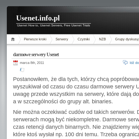
Usenet.info.pl
Usenet How to, Usenet Servers, Free Usenet Trials
Pierwsze kroki
Serwery
Czytniki
NZB
Grupy dyskusy
darmowe serwery Usenet
marca 8th, 2011
Idź d
Postanowiłem, że dla tych, którzy chcą popróbowa
wyszukiwał od czasu do czasu darmowe serwery U
uwagę przede wszystkim na serwery, które dają do
a w szczególności do grupy alt. binaries.
Nie można oczekiwać cudów od takich serwerów. 
serwerach mogą być niekompletne. Darmowe serwe
czas retencji danych binarnych. Nie znajdziemy wi
które ktoś wysłał np. 100 dni temu. Trzeba ogranic