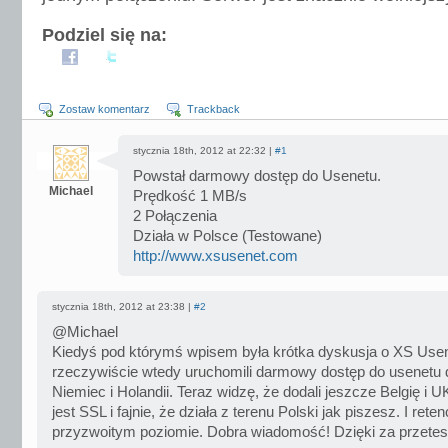
Podziel się na:
Zostaw komentarz
Trackback
stycznia 18th, 2012 at 22:32 |
#1
Powstał darmowy dostęp do Usenetu.
Michael
Prędkość 1 MB/s
2 Połączenia
Działa w Polsce (Testowane)
http://www.xsusenet.com
stycznia 18th, 2012 at 23:38 |
#2
@Michael
Kiedyś pod którymś wpisem była krótka dyskusja o XS Usen
rzeczywiście wtedy uruchomili darmowy dostęp do usenetu d
Niemiec i Holandii. Teraz widzę, że dodali jeszcze Belgię i 
jest SSL i fajnie, że działa z terenu Polski jak piszesz. I reten
przyzwoitym poziomie. Dobra wiadomość! Dzięki za przetes