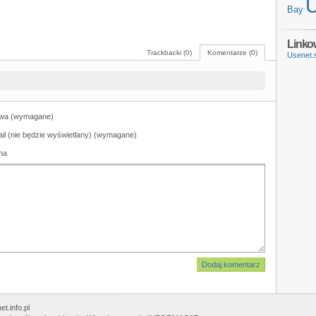
Bay
Linko
Trackbacki (0)
Komentarze (0)
Usenet.
wa (wymagane)
il (nie będzie wyświetlany) (wymagane)
na
t.info.pl