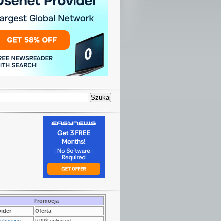
Promocja
vider
Oferta
shosting
9.99$ unlimited