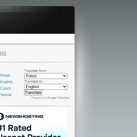
RSS
Translate from:
Polski
Translate to:
English
Czech
Slovak
Powered by
Google Translate
.