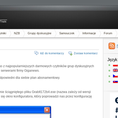
Trials
tniki
NZB
Grupy dyskusyjne
Samouczek
Informacje
Forum
Idź do komentarzy
Zostaw komentarz
Język
ego z najpopularniejszych darmowych czytników grup dyskusyjnych
i serwerami firmy Giganews.
odpowiedni dla siebie plan abonamentowy.
nie ściągniętego pliku GrabIt172b4.exe (nazwa zależy od wersji
się okno konfiguratora, który poprowadzi nas przez konfigurację