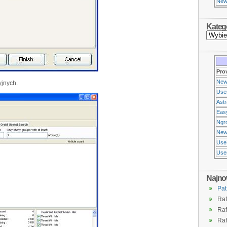
New
Kateg
Pro
New
yjnych.
Use
Ast
Eas
Ngr
New
Use
Usen
Najno
Pat
Raf
Raf
Raf