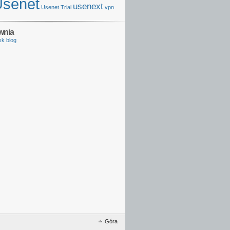
Usenet
usenext
Usenet Trial
vpn
wnia
sk blog
Góra