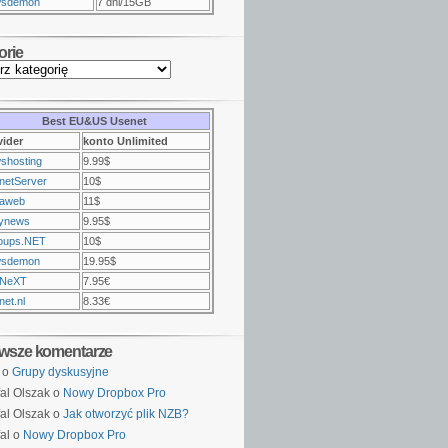
sdemon
7 dni/15GB
orie
Best EU&US Usenet
vider
konto Unlimited
shosting
9.99$
netServer
10$
raweb
11$
ynews
9.95$
oups.NET
10$
sdemon
19.95$
NeXT
7.95€
et.nl
8.33€
wsze komentarze
o
Grupy dyskusyjne
al Olszak o
Nowy Dropbox Pro
al Olszak o
Jak otworzyć plik NZB?
al o
Nowy Dropbox Pro