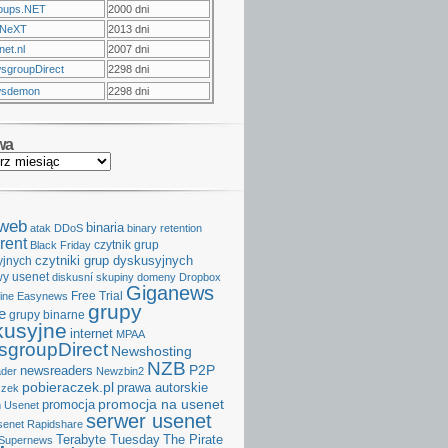
oups.NET
2000 dni
NeXT
2013 dni
et.nl
2007 dni
sgroupDirect
2298 dni
sdemon
2298 dni
wa
aweb
binaria
atak DDoS
binary retention
rent
czytnik grup
Black Friday
czytniki grup dyskusyjnych
yjnych
y usenet
diskusní skupiny
domeny
Dropbox
Giganews
Free Trial
ine
Easynews
grupy
e
grupy binarne
kusyjne
internet
MPAA
groupDirect
Newshosting
NZB
P2P
newsreaders
der
Newzbin2
pobieraczek.pl
prawa autorskie
czek
promocja na usenet
promocja
 Usenet
serwer usenet
senet
Rapidshare
Terabyte Tuesday
The Pirate
Supernews