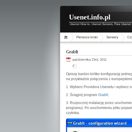
Usenet.info.pl
Usenet How to, Usenet Servers, Free Usenet 
Pierwsze kroki
Serwery
Czy
GrabIt
października 23rd, 2011
Opiszę bardzo krótko konfigurację jedn
na przykładzie połączenia z europejskim
1. Wybierz Providera Usenetu i wybierz 
2. Ściągnij program
GrabIt
.
3. Rozpocznij instalację przez uruchomie
programu). Po uruchomieniu pliku pojawi 
czytnika.