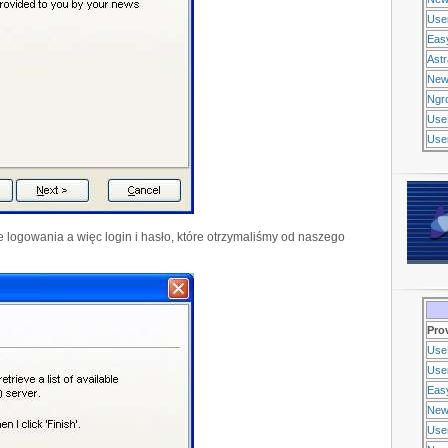
Use
Eas
Ast
New
Ngr
Use
Usen
logowania a więc login i hasło, które otrzymaliśmy od naszego
Pro
Use
Usen
Eas
New
Use