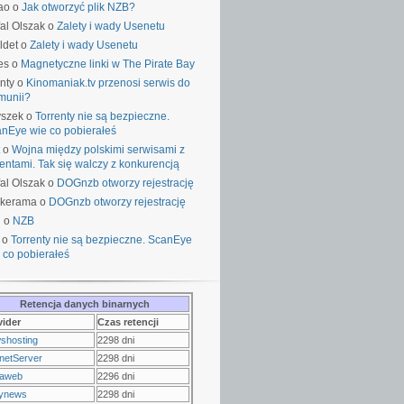
ao o
Jak otworzyć plik NZB?
al Olszak o
Zalety i wady Usenetu
ldet o
Zalety i wady Usenetu
es o
Magnetyczne linki w The Pirate Bay
nty o
Kinomaniak.tv przenosi serwis do
munii?
yszek o
Torrenty nie są bezpieczne.
nEye wie co pobierałeś
o
Wojna między polskimi serwisami z
rentami. Tak się walczy z konkurencją
al Olszak o
DOGnzb otworzy rejestrację
lkerama o
DOGnzb otworzy rejestrację
u o
NZB
 o
Torrenty nie są bezpieczne. ScanEye
 co pobierałeś
Retencja danych binarnych
vider
Czas retencji
shosting
2298 dni
netServer
2298 dni
raweb
2296 dni
ynews
2298 dni