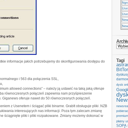
Ngr
Use
Usen
New
New
Archi
Tagi
kie informacje jakich potrzebujemy do skonfigurowania dostępu do
astr
BitTor
dyskus
 normalnego i 563 dla połączenia SSL,
darmow
u,
dysk onl
mum allowed connections” – należy ją ustawić na taką jaką oferuje
Googl
dys
zba równoczesnych połączeń zapewnia nam przyśpieszenie
u. Giganews oferuje nawet do 50 równoczesnych połączeń.
News
eniem z Usenetem i ściągać pliki binarne. GrabIt obsługuje pliki .NZB
newsrea
iwania interesujących nas informacji. Poza tym zalecam zmianę
pobiera
e ściągnięte pliki i pliki rozpakowane. Zmiany możemy dokonać w
premium
płatny u
SOPA