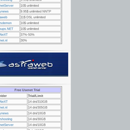
netServer
10$ unlimited
ynews
9.95$ unlimited NNTP
raweb
11$ DSL unlimited
sdemon
10$ unlimited
oups.NET
10$ unlimited
NeXT
37%-50%
et.nl
30%
Free Usenet Trial
vider
Trial/Limit
NeXT
14 dni/310GB
et.nl
14 dni/305GB
ynews
14 dni/10GB
shosting
14 dni/30GB
netServer
14 dni/10GB