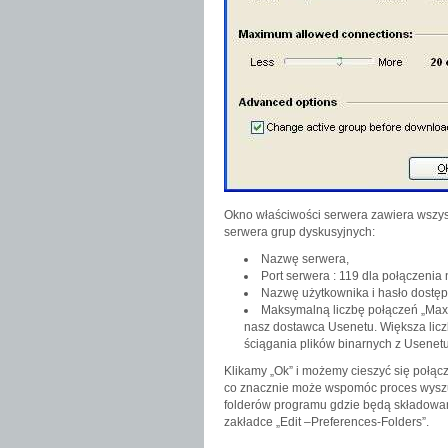
Okno właściwości serwera zawiera wszyst
serwera grup dyskusyjnych:
Nazwę serwera,
Port serwera : 119 dla połączenia
Nazwę użytkownika i hasło dostęp
Maksymalną liczbę połączeń „Maxi
nasz dostawca Usenetu. Większa lic
ściągania plików binarnych z Usenet
Klikamy „Ok” i możemy cieszyć się połącz
co znacznie może wspomóc proces wyszuk
folderów programu gdzie będą składowan
zakładce „Edit –Preferences-Folders”.