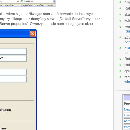
nik
Raf
It otwiera się umożliwiając nam zdefiniowanie dodatkowych
ska
yszy kliknąć nasz domyślny serwer „Default Server” i wybrac z
kol
Server properties”. Otworzy nam się nam następujące okno:
twe
Ru
Zb
Sca
nikt
tor
Raf
sta
cp
red
wie
Pro
New
Use
Ast
Eas