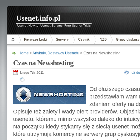
Usenet.info.pl
Usenet How to, Usenet Servers, Free Usenet Trials
Pierwsze kroki
Serwery
Czytniki
NZB
Grupy dyskusy
Home
>
Artykuły
,
Dostawcy Usenetu
> Czas na Newshosting
Czas na Newshosting
lutego 7th, 2011
Idź d
Od dłuższego czasu
przedstawiam wam 
zdaniem oferty na do
Opisuje też zalety i wady ofert providerów. Objaśn
usenetu, któremu mimo wszystko daleko do intuicy
Na początku kiedy stykamy się z siecią usenet moż
które utrzymują komercyjne serwery grup dyskusy