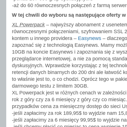
-aż do 60 równoczesnych połączeń z farmą serwe
W tej chwili do wyboru są następujące oferty 
XL Powerpack
– najwyższy abonament z usenetem 
równoczesnymi połączeniami, szyfrowaniem SSL 2
kontem u innego providera –
Easynews
– dlaczego
zapoznać się z technologią Easynews. Mamy możl
10GB na koncie Easynews i zapoznania się z wysz
przeglądarce internetowej, a nie za pomocą stand
dyskusyjnych. Wprawdzie korzystając z tej techno
retencji danych binarnych do 200 dni ale łatwość k
to właśnie jest to, o co chodzi. Oprócz tego w pak
darmowego testu z limitem 30GB.
XL Powerpack jest w różnych cenach w zależności 
rok z góry czy za 6 miesięcy z góry czy co miesią
przypadków cena za miesięczny dostęp do sieci Use
-jeśli zapłacimy za rok 189,95$ to wyjdzie nam 15,
-jeśli zapłacimy za 6 miesięcy 99,95$ to wyjdzie n
-jeśli chcemy płacić co miesiąc to cena wyniesie 1