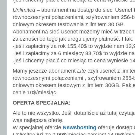
Unlimited
– abonament na dostęp do sieci Usenet b
równoczesnymi połączeniami, szyfrowaniem 256-b
dniowym okresem testowania z limitem 30 GB.
Abonament na sieć Usenet możemy mieć w trzech
zależności od tego jak uregulujemy płatność. I tak:
-jeśli zapłacimy za rok 155,40$ to wyjdzie nam 12,
-jeśli zapłacimy za 6 miesięcy 83,70$ to wyjdzie n
-jeśli chcemy płacić co miesiąc to cena wyniesie 1
Mamy jeszcze abonament
Lite
czyli usenet z limi
równoczesnymi połączeniami , szyfrowaniem 256-
dniowym okresem testowym z limitem 30GB. Pakie
cenie 10$/miesiąc.
OFERTA SPECJALNA:
Ale to nie wszystko. Jeśli dotarliście aż tutaj czyta
was najlepszą ofertę.
W specjalnej ofercie
Newshosting
oferuje dostęp 
Unlimited
już za 9,99$/miesiąc zamiast 14,95$/mies