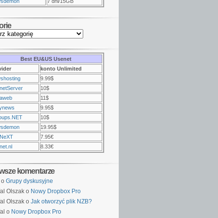
sdemon
7 dni/15GB
orie
Best EU&US Usenet
vider
konto Unlimited
shosting
9.99$
netServer
10$
raweb
11$
ynews
9.95$
oups.NET
10$
sdemon
19.95$
NeXT
7.95€
et.nl
8.33€
wsze komentarze
o
Grupy dyskusyjne
al Olszak o
Nowy Dropbox Pro
al Olszak o
Jak otworzyć plik NZB?
al o
Nowy Dropbox Pro