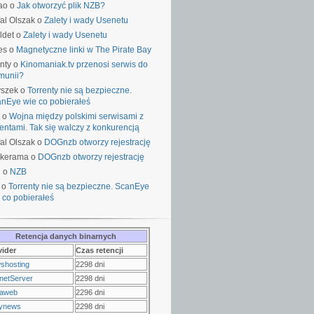
ao o
Jak otworzyć plik NZB?
al Olszak o
Zalety i wady Usenetu
ldet o
Zalety i wady Usenetu
es o
Magnetyczne linki w The Pirate Bay
nty o
Kinomaniak.tv przenosi serwis do
munii?
yszek o
Torrenty nie są bezpieczne.
nEye wie co pobierałeś
o
Wojna między polskimi serwisami z
rentami. Tak się walczy z konkurencją
al Olszak o
DOGnzb otworzy rejestrację
lkerama o
DOGnzb otworzy rejestrację
u o
NZB
 o
Torrenty nie są bezpieczne. ScanEye
 co pobierałeś
Retencja danych binarnych
vider
Czas retencji
shosting
2298 dni
netServer
2298 dni
raweb
2296 dni
ynews
2298 dni