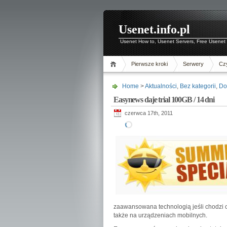
Usenet.info.pl
Usenet How to, Usenet Servers, Free Usenet 
Pierwsze kroki
Serwery
Czy
Home
>
Aktualności
,
Bez kategorii
,
Do
Easynews daje trial 100GB / 14 dni
czerwca 17th, 2011
zaawansowana technologią jeśli chodzi o
także na urządzeniach mobilnych.