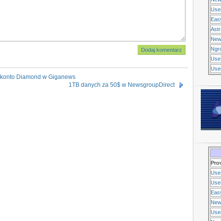
Use
Eas
Ast
New
Ngr
Use
Usen
na konto Diamond w Giganews
1TB danych za 50$ w NewsgroupDirect
Pro
Use
Usen
Eas
New
Use