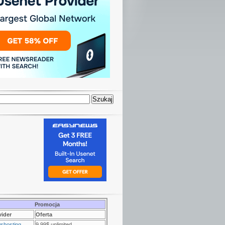
Promocja
vider
Oferta
shosting
9.99$ unlimited