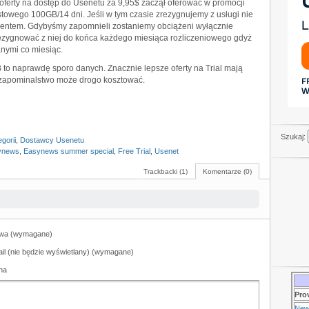
ferty na dostęp do Usenetu za 9,95$ zaczął oferować w promocji
estowego 100GB/14 dni. Jeśli w tym czasie zrezygnujemy z usługi nie
ntem. Gdybyśmy zapomnieli zostaniemy obciążeni wyłącznie
rezygnować z niej do końca każdego miesiąca rozliczeniowego gdyż
anymi co miesiąc.
 to naprawdę sporo danych. Znacznie lepsze oferty na Trial mają
m zapominalstwo może drogo kosztować.
Szukaj:
gorii
,
Dostawcy Usenetu
ynews
,
Easynews summer special
,
Free Trial
,
Usenet
Trackbacki (1)
Komentarze (0)
wa (wymagane)
il (nie będzie wyświetlany) (wymagane)
na
Pro
New