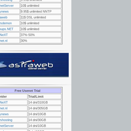
netServer
10$ unlimited
ynews
9.95$ unlimited NNTP
raweb
11$ DSL unlimited
sdemon
10$ unlimited
oups.NET
10$ unlimited
NeXT
37%-50%
et.nl
30%
Free Usenet Trial
vider
Trial/Limit
NeXT
14 dni/310GB
et.nl
14 dni/305GB
ynews
14 dni/10GB
shosting
14 dni/30GB
netServer
14 dni/10GB