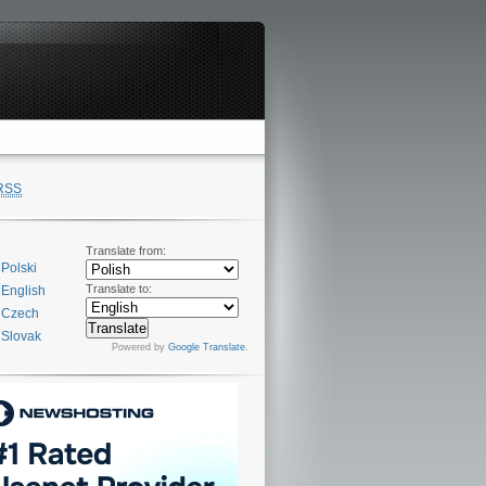
RSS
Translate from:
Polski
Translate to:
English
Czech
Slovak
Powered by
Google Translate
.