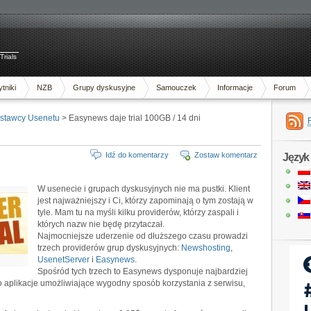
Trials
tniki
NZB
Grupy dyskusyjne
Samouczek
Informacje
Forum
stawcy Usenetu
> Easynews daje trial 100GB / 14 dni
Idź do komentarzy
Zostaw komentarz
Język
W usenecie i grupach dyskusyjnych nie ma pustki. Klient
jest najważniejszy i Ci, którzy zapominają o tym zostają w
tyle. Mam tu na myśli kilku providerów, którzy zaspali i
których nazw nie będę przytaczał.
Najmocniejsze uderzenie od dłuższego czasu prowadzi
trzech providerów grup dyskusyjnych:
Newshosting
,
UsenetServer
i
Easynews
.
Spośród tych trzech to Easynews dysponuje najbardziej
 aplikacje umożliwiające wygodny sposób korzystania z serwisu,