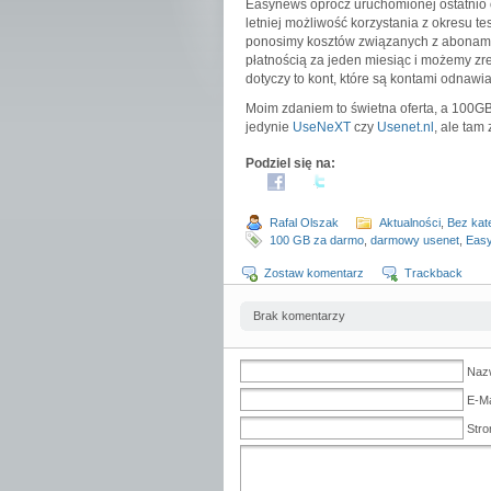
Easynews oprócz uruchomionej ostatnio o
letniej możliwość korzystania z okresu t
ponosimy kosztów związanych z aboname
płatnością za jeden miesiąc i możemy z
dotyczy to kont, które są kontami odnawi
Moim zdaniem to świetna oferta, a 100GB
jedynie
UseNeXT
czy
Usenet.nl
, ale ta
Podziel się na:
Rafal Olszak
Aktualności
,
Bez kate
100 GB za darmo
,
darmowy usenet
,
Eas
Zostaw komentarz
Trackback
Brak komentarzy
Naz
E-Ma
Stro