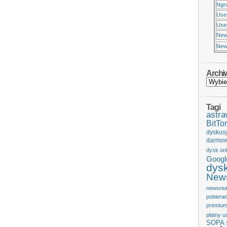
Ngr
Use
Usen
New
New
Archi
Tagi
astr
BitTor
dyskus
darmow
dysk onl
Googl
dys
News
newsrea
pobiera
premium
płatny u
SOPA