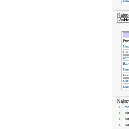
New
Kateg
Pro
New
Use
Ast
Eas
Ngr
New
Use
Usen
Najno
Pat
Raf
Raf
Raf