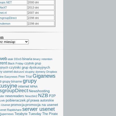
oups.NET
2000 dni
NeXT
2013 dni
et.nl
2007 dni
sgroupDirect
2298 dni
sdemon
2298 dni
wa
aweb
binaria
atak DDoS
binary retention
rent
czytnik grup
Black Friday
czytniki grup dyskusyjnych
yjnych
y usenet
diskusní skupiny
domeny
Dropbox
Giganews
Free Trial
ine
Easynews
grupy
e
grupy binarne
kusyjne
internet
MPAA
groupDirect
Newshosting
NZB
P2P
newsreaders
der
Newzbin2
pobieraczek.pl
prawa autorskie
czek
promocja na usenet
promocja
 Usenet
serwer usenet
senet
Rapidshare
Terabyte Tuesday
The Pirate
Supernews