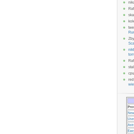
nik
Raf
ska
kol
twe
Ru
Zb
Sca
nikt
tor
Raf
sta
cp
red
wie
Pro
New
Use
Ast
Eas