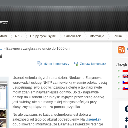
Trials
tniki
NZB
Grupy dyskusyjne
Samouczek
Informacje
Forum
tu
> Easynews zwiększa retencję do 1050 dni
i
Idź do komentarzy
Zostaw komentarz
Język
Usenet zmienia się z dnia na dzień. Niedawno Easynews
wprowadził usługę NNTP za niewielką w sumie odpłatnością
uzupełniając swoją dotychczasową ofertę o tak naprawdę
moim zdaniem najważniejsze ogniwo. Bo tak naprawdę
dostęp do Usenetu i grup dyskusyjnych przez przeglądarkę
jest świetny, ale nie mamy takiej elastyczności jak przy
klasycznym połączeniu za pomocą czytnika.
No ale uważam, że każda technologia jest dobra w
zależności od tego co akurat potrzebujemy. Na
Usenet.sk
opublikowano informację, że Easynews zwiększył retencję