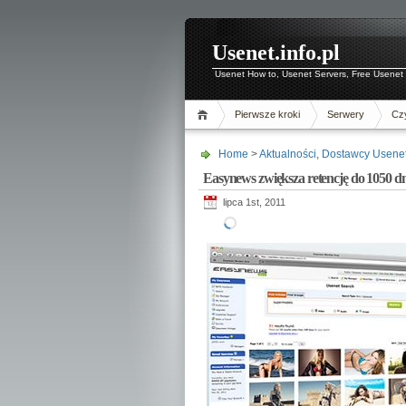
Usenet.info.pl
Usenet How to, Usenet Servers, Free Usenet 
Pierwsze kroki
Serwery
Czy
Home
>
Aktualności
,
Dostawcy Usene
Easynews zwiększa retencję do 1050 dn
lipca 1st, 2011