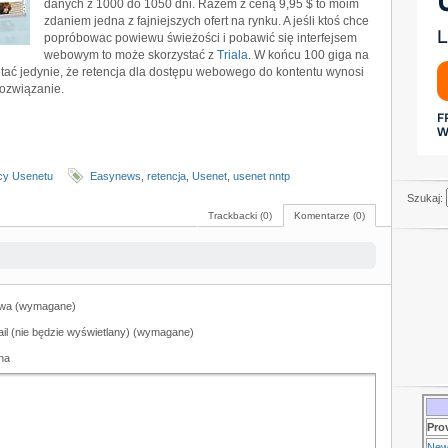
danych z 1000 do 1050 dni. Razem z ceną 9,95 $ to moim
zdaniem jedna z fajniejszych ofert na rynku. A jeśli ktoś chce
popróbowac powiewu świeżości i pobawić się interfejsem
webowym to może skorzystać z
Triala
. W końcu 100 giga na
ętać jedynie, że retencja dla dostępu webowego do kontentu wynosi
rozwiązanie.
cy Usenetu
Easynews
,
retencja
,
Usenet
,
usenet nntp
Szukaj:
Trackbacki (0)
Komentarze (0)
wa (wymagane)
il (nie będzie wyświetlany) (wymagane)
na
Pro
New