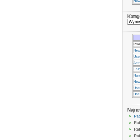
New
Kateg
Pro
New
Use
Ast
Eas
Ngr
New
Use
Usen
Najno
Pat
Raf
Raf
Raf