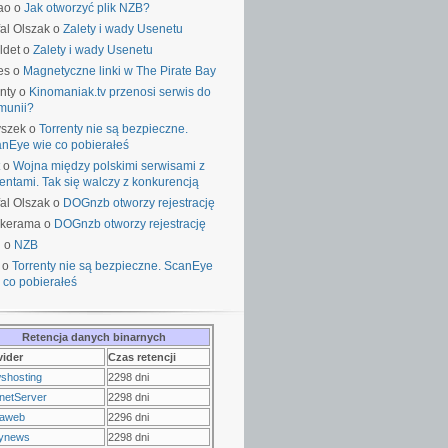
ao o
Jak otworzyć plik NZB?
al Olszak o
Zalety i wady Usenetu
ldet o
Zalety i wady Usenetu
es o
Magnetyczne linki w The Pirate Bay
nty o
Kinomaniak.tv przenosi serwis do
munii?
yszek o
Torrenty nie są bezpieczne.
nEye wie co pobierałeś
o
Wojna między polskimi serwisami z
rentami. Tak się walczy z konkurencją
al Olszak o
DOGnzb otworzy rejestrację
lkerama o
DOGnzb otworzy rejestrację
u o
NZB
 o
Torrenty nie są bezpieczne. ScanEye
 co pobierałeś
Retencja danych binarnych
vider
Czas retencji
shosting
2298 dni
netServer
2298 dni
raweb
2296 dni
ynews
2298 dni