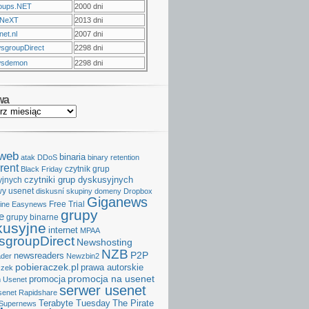
oups.NET
2000 dni
NeXT
2013 dni
et.nl
2007 dni
sgroupDirect
2298 dni
sdemon
2298 dni
wa
aweb
binaria
atak DDoS
binary retention
rent
czytnik grup
Black Friday
czytniki grup dyskusyjnych
yjnych
y usenet
diskusní skupiny
domeny
Dropbox
Giganews
Free Trial
ine
Easynews
grupy
e
grupy binarne
kusyjne
internet
MPAA
groupDirect
Newshosting
NZB
P2P
newsreaders
der
Newzbin2
pobieraczek.pl
prawa autorskie
czek
promocja na usenet
promocja
 Usenet
serwer usenet
senet
Rapidshare
Terabyte Tuesday
The Pirate
Supernews