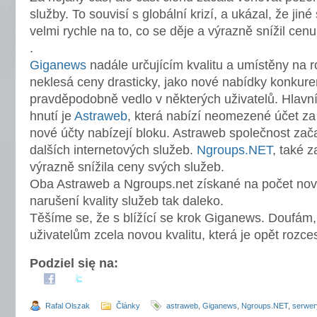
služby. To souvisí s globální krizí, a ukázal, že jin
velmi rychle na to, co se děje a výrazně snížil ce
.
Giganews
nadále určujícím kvalitu a umístěny na r
neklesá ceny drasticky, jako nové nabídky konkur
pravděpodobně vedlo v některých uživatelů. Hlavn
hnutí je
Astraweb
, která nabízí neomezené účet za 
nové účty nabízejí bloku. Astraweb společnost zača
dalších internetových služeb.
Ngroups.NET
, také z
výrazně snížila ceny svých služeb.
Oba Astraweb a Ngroups.net získané na počet nový
narušení kvality služeb tak daleko.
Těšíme se, že s blížící se krok Giganews. Doufám,
uživatelům zcela novou kvalitu, která je opět rozces
Podziel się na:
Rafal Olszak
Články
astraweb
,
Giganews
,
Ngroups.NET
,
serwer