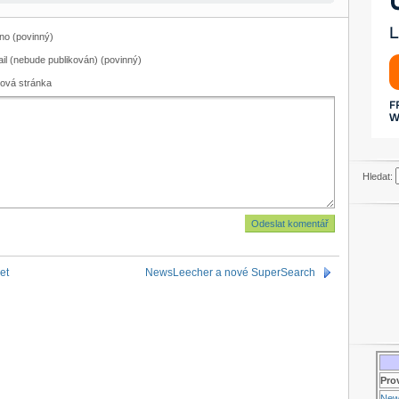
o (povinný)
il (nebude publikován) (povinný)
ová stránka
Hledat:
et
NewsLeecher a nové SuperSearch
Pro
New