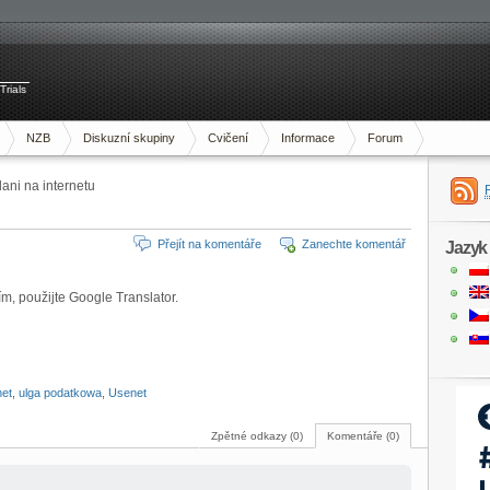
Trials
NZB
Diskuzní skupiny
Cvičení
Informace
Forum
ni na internetu
Přejít na komentáře
Zanechte komentář
Jazyk
ím, použijte Google Translator.
net
,
ulga podatkowa
,
Usenet
Zpětné odkazy (0)
Komentáře (0)