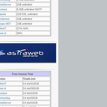
netServer
10$ unlimited
ynews
9.95$ unlimited NNTP
raweb
11$ DSL unlimited
sdemon
10$ unlimited
oups.NET
10$ unlimited
NeXT
37%-50%
et.nl
30%
Free Usenet Trial
vider
Trial/Limit
NeXT
14 dni/310GB
et.nl
14 dni/305GB
ynews
14 dni/10GB
shosting
14 dni/30GB
netServer
14 dni/10GB