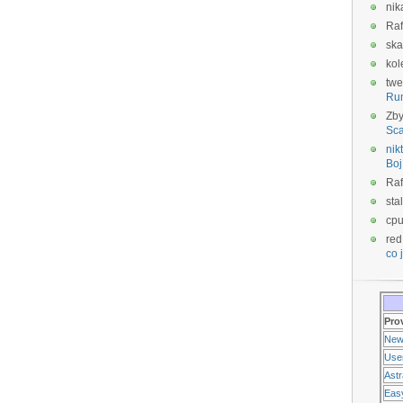
nik
Raf
ska
kol
twe
Ru
Zb
Sca
nikt
Boj
Raf
sta
cp
red
co j
Pro
New
Use
Ast
Eas