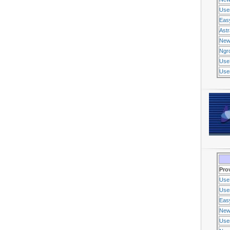
Use
Eas
Ast
New
Ngr
Use
Usen
Pro
Use
Usen
Eas
New
Use