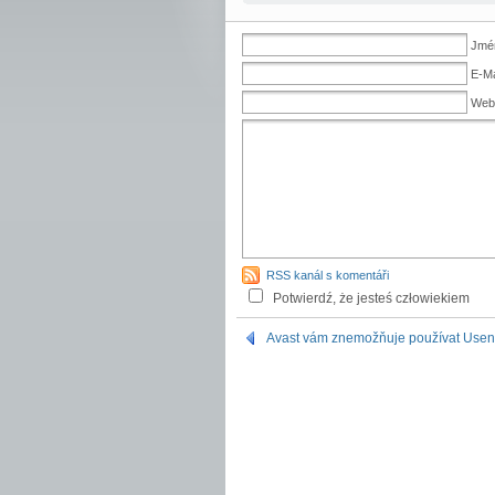
Jmén
E-Ma
Web
RSS kanál s komentáři
Potwierdź, że jesteś człowiekiem
Avast vám znemožňuje používat Usen