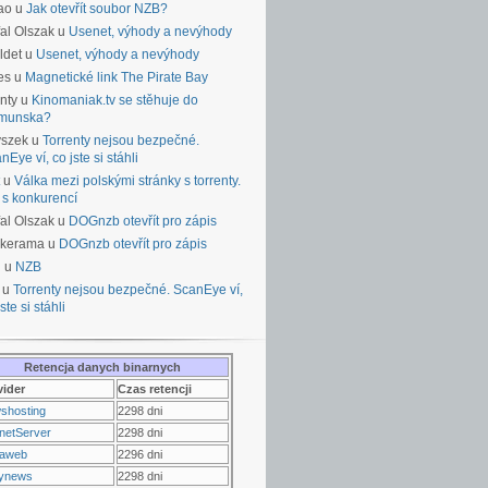
ao u
Jak otevřít soubor NZB?
al Olszak u
Usenet, výhody a nevýhody
ldet u
Usenet, výhody a nevýhody
es u
Magnetické link The Pirate Bay
nty u
Kinomaniak.tv se stěhuje do
munska?
yszek u
Torrenty nejsou bezpečné.
nEye ví, co jste si stáhli
u
Válka mezi polskými stránky s torrenty.
 s konkurencí
al Olszak u
DOGnzb otevřít pro zápis
lkerama u
DOGnzb otevřít pro zápis
u u
NZB
 u
Torrenty nejsou bezpečné. ScanEye ví,
ste si stáhli
Retencja danych binarnych
vider
Czas retencji
shosting
2298 dni
netServer
2298 dni
raweb
2296 dni
ynews
2298 dni