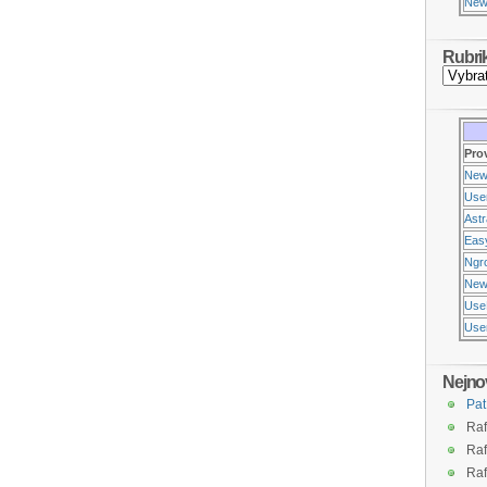
New
Rubri
Pro
New
Use
Ast
Eas
Ngr
New
Use
Usen
Nejno
Pat
Raf
Raf
Raf