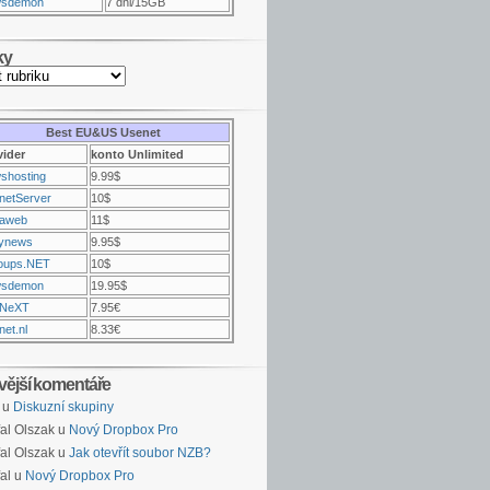
sdemon
7 dni/15GB
ky
Best EU&US Usenet
vider
konto Unlimited
shosting
9.99$
netServer
10$
raweb
11$
ynews
9.95$
oups.NET
10$
sdemon
19.95$
NeXT
7.95€
et.nl
8.33€
vější komentáře
u
Diskuzní skupiny
al Olszak u
Nový Dropbox Pro
al Olszak u
Jak otevřít soubor NZB?
al u
Nový Dropbox Pro