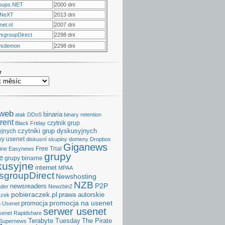
oups.NET
2000 dni
NeXT
2013 dni
et.nl
2007 dni
sgroupDirect
2298 dni
sdemon
2298 dni
v
aweb
binaria
atak DDoS
binary retention
rent
czytnik grup
Black Friday
czytniki grup dyskusyjnych
yjnych
y usenet
diskusní skupiny
domeny
Dropbox
Giganews
Free Trial
ine
Easynews
grupy
e
grupy binarne
kusyjne
internet
MPAA
groupDirect
Newshosting
NZB
P2P
newsreaders
der
Newzbin2
pobieraczek.pl
prawa autorskie
czek
promocja na usenet
promocja
 Usenet
serwer usenet
senet
Rapidshare
Terabyte Tuesday
The Pirate
Supernews