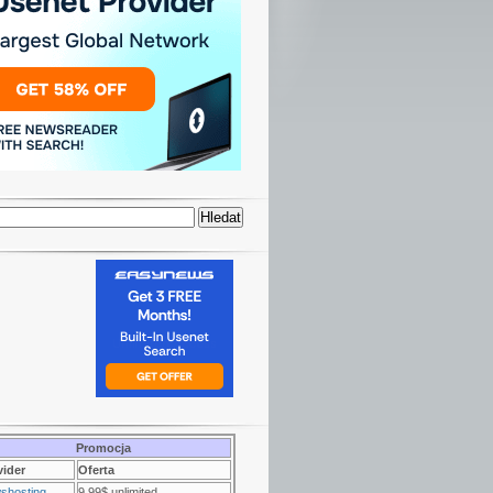
Promocja
vider
Oferta
shosting
9.99$ unlimited