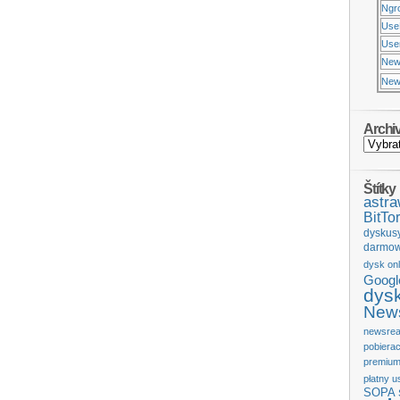
Ngr
Use
Usen
New
New
Archi
Štítky
astr
BitTor
dyskus
darmow
dysk onl
Googl
dys
News
newsrea
pobiera
premium
płatny u
SOPA