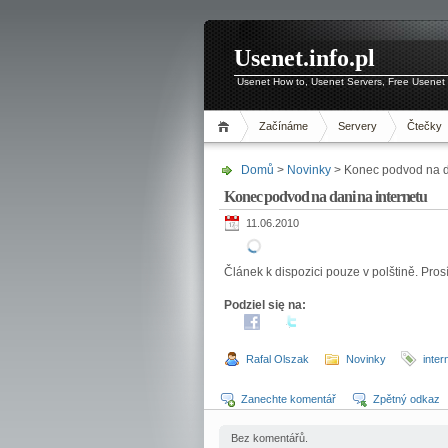
Usenet.info.pl
Usenet How to, Usenet Servers, Free Usenet 
Začínáme
Servery
Čtečky
Domů
>
Novinky
> Konec podvod na da
Konec podvod na dani na internetu
11.06.2010
Článek k dispozici pouze v polštině. Pros
Podziel się na:
Rafal Olszak
Novinky
inter
Zanechte komentář
Zpětný odkaz
Bez komentářů.