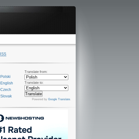
RSS
Translate from:
Polski
Translate to:
English
Czech
Slovak
Powered by
Google Translate
.