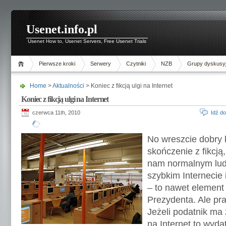
Usenet.info.pl
Usenet How to, Usenet Servers, Free Usenet Trials
Pierwsze kroki
Serwery
Czytniki
NZB
Grupy dyskusy
Home
>
Aktualności
> Koniec z fikcją ulgi na Internet
Koniec z fikcją ulgi na Internet
czerwca 11th, 2010
Idź d
No wreszcie dobry 
skończenie z fikcją,
nam normalnym ludz
szybkim Internecie
– to nawet element 
Prezydenta. Ale pr
Jeżeli podatnik ma 
na Internet to wyd