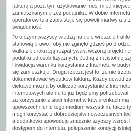
fakturą a poza tym użytkowanie musi mieć miejsce
zamieszkanym przez podatnika. W dobie Internetu 
operatorów taki zapis staje się powoli martwy a ur
świadomość.
To o czym wszyscy wiedzą na dole wreszcie trafiło 
stanowią prawo i oby nie zginęło gdzieś po drodze
walki z biurokracją rozpatrywała wczoraj projekt no
podatku od osób fizycznych. Jedną z najistotniejsz
likwidacja warunku korzystania z Internetu w budyn
się zamieszkuje. Druga rzeczą jest to, że nie trze
dokumentować wydatków fakturą. Każdy dowód zapł
ciekawe można by odliczać korzystanie z Internet
internetowych ale na to już będziemy potrzebowali 
za korzystanie z sieci Internet w kawiarenkach ma 
upowszechnienie tego medium wszystkim, także tym
mogli korzystać z dobrodziejstw nowoczesnych tec
a dodatkowo spowoduje znacznie szybszy wzrost l
dostępem do Internetu, polepszenie kondycji istni