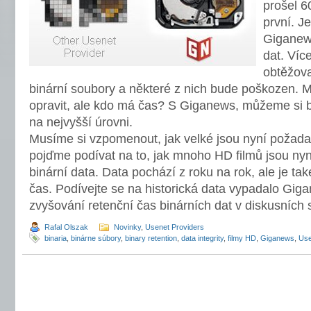
prošel 6
první. J
Giganews
dat. Víc
obtěžova
binární soubory a některé z nich bude poškozen. 
opravit, ale kdo má čas? S Giganews, můžeme si bý
na nejvyšší úrovni.
Musíme si vzpomenout, jak velké jsou nyní požada
pojďme podívat na to, jak mnoho HD filmů jsou nyn
binární data. Data pochází z roku na rok, ale je tak
čas. Podívejte se na historická data vypadalo Gig
zvyšování retenční čas binárních dat v diskusních
Rafal Olszak
Novinky
,
Usenet Providers
binaria
,
binárne súbory
,
binary retention
,
data integrity
,
filmy HD
,
Giganews
,
Use