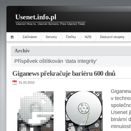
Usenet.info.pl
Usenet How to, Usenet Servers, Free Usenet Trials
Začínáme
Servery
Čtečky
NZB
Diskuzní skupiny
Archív
Příspěvek oštítkován ‘data integrity’
Giganews překračuje bariéru 600 dnů
31.03.2010
Giganews
v techno
společno
Usenet j
binární 
minulost