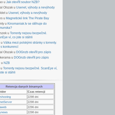
ao u
Jak otevřít soubor NZB?
al Olszak u
Usenet, výhody a nevýhody
ldet u
Usenet, výhody a nevýhody
es u
Magnetické link The Pirate Bay
nty u
Kinomaniak.tv se stěhuje do
munska?
yszek u
Torrenty nejsou bezpečné.
nEye ví, co jste si stáhli
u
Válka mezi polskými stránky s torrenty.
 s konkurencí
al Olszak u
DOGnzb otevřít pro zápis
lkerama u
DOGnzb otevřít pro zápis
u u
NZB
 u
Torrenty nejsou bezpečné. ScanEye ví,
ste si stáhli
Retencja danych binarnych
vider
Czas retencji
shosting
2298 dni
netServer
2298 dni
raweb
2296 dni
ynews
2298 dni