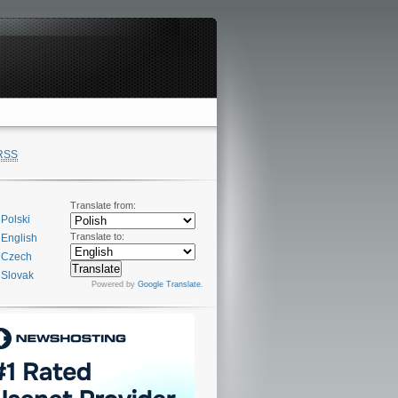
RSS
Translate from:
Polski
Translate to:
English
Czech
Slovak
Powered by
Google Translate
.