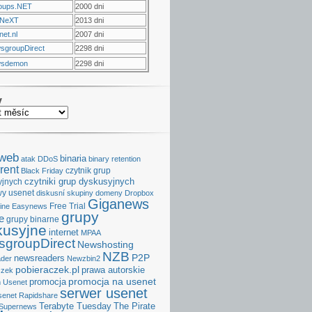
oups.NET
2000 dni
NeXT
2013 dni
et.nl
2007 dni
sgroupDirect
2298 dni
sdemon
2298 dni
v
aweb
binaria
atak DDoS
binary retention
rent
czytnik grup
Black Friday
czytniki grup dyskusyjnych
yjnych
y usenet
diskusní skupiny
domeny
Dropbox
Giganews
Free Trial
ine
Easynews
grupy
e
grupy binarne
kusyjne
internet
MPAA
groupDirect
Newshosting
NZB
P2P
newsreaders
der
Newzbin2
pobieraczek.pl
prawa autorskie
czek
promocja na usenet
promocja
 Usenet
serwer usenet
senet
Rapidshare
Terabyte Tuesday
The Pirate
Supernews