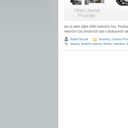
ale je také stále větší retenční čas. Pod
retenční čas binárních dat v diskusních 
Rafal Olszak
Novinky
,
Usenet Pro
binaria
,
binárne súbory
,
binary retention
,
d