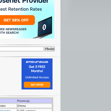
Promocja
vider
Oferta
shosting
9.99$ unlimited