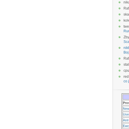
nik
Raf
ska
kol
twe
Ru
Zb
Sca
nikt
Boj
Raf
sta
cp
red
co j
Pro
New
Use
Ast
Eas