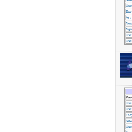
Use
Eas
Ast
New
Ngr
Use
Usen
Pro
Use
Usen
Eas
New
Use