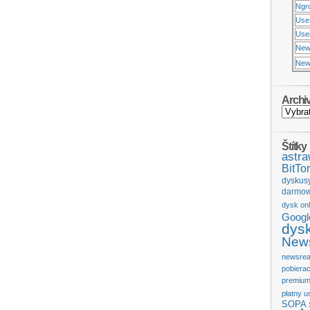
Ngr
Use
Usen
New
New
Archi
Štítky
astr
BitTor
dyskus
darmow
dysk onl
Googl
dys
News
newsrea
pobiera
premium
płatny u
SOPA