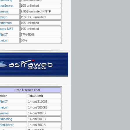
netServer
10$ unlimited
ynews
9.95$ unlimited NNTP
raweb
11$ DSL unlimited
sdemon
10$ unlimited
oups.NET
10$ unlimited
NeXT
37%-50%
et.nl
30%
Free Usenet Trial
vider
Trial/Limit
NeXT
14 dni/310GB
et.nl
14 dni/305GB
ynews
14 dni/10GB
shosting
14 dni/30GB
netServer
14 dni/10GB