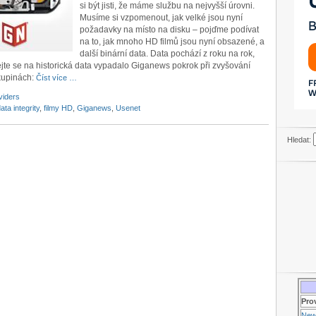
si být jisti, že máme službu na nejvyšší úrovni.
Musíme si vzpomenout, jak velké jsou nyní
požadavky na místo na disku – pojďme podívat
na to, jak mnoho HD filmů jsou nyní obsazené, a
další binární data. Data pochází z roku na rok,
ívejte se na historická data vypadalo Giganews pokrok při zvyšování
skupinách:
Číst více …
viders
ata integrity
,
filmy HD
,
Giganews
,
Usenet
Hledat:
Pro
New