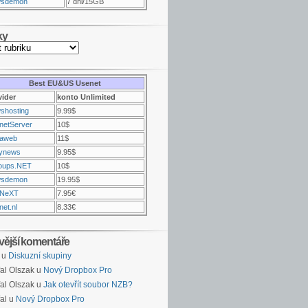
sdemon
7 dni/15GB
ky
Best EU&US Usenet
vider
konto Unlimited
shosting
9.99$
netServer
10$
raweb
11$
ynews
9.95$
oups.NET
10$
sdemon
19.95$
NeXT
7.95€
et.nl
8.33€
vější komentáře
u
Diskuzní skupiny
al Olszak u
Nový Dropbox Pro
al Olszak u
Jak otevřít soubor NZB?
al u
Nový Dropbox Pro