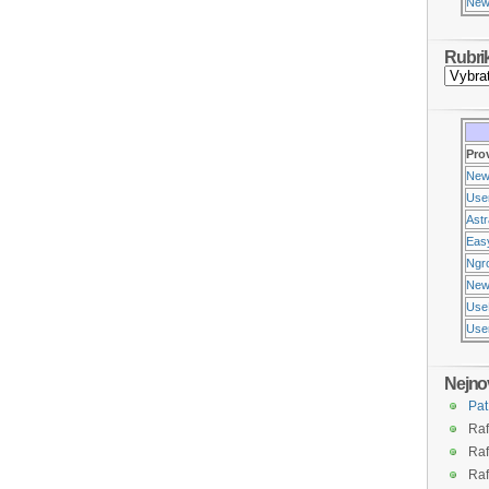
New
Rubri
Pro
New
Use
Ast
Eas
Ngr
New
Use
Usen
Nejno
Pat
Raf
Raf
Raf