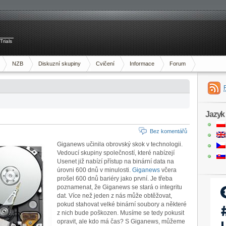
Trials
NZB
Diskuzní skupiny
Cvičení
Informace
Forum
Jazyk
Bez komentářů
Giganews učinila obrovský skok v technologii.
Vedoucí skupiny společností, které nabízejí
Usenet již nabízí přístup na binární data na
úrovni 600 dnů v minulosti.
Giganews
včera
prošel 600 dnů bariéry jako první. Je třeba
poznamenat, že Giganews se stará o integritu
dat. Více než jeden z nás může obtěžovat,
pokud stahovat velké binární soubory a některé
z nich bude poškozen. Musíme se tedy pokusit
opravit, ale kdo má čas? S Giganews, můžeme