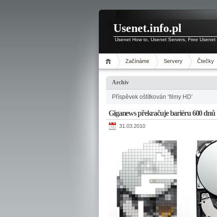
Usenet.info.pl
Usenet How to, Usenet Servers, Free Usenet 
Začínáme
Servery
Čtečky
Archív
Příspěvek oštítkován ‘filmy HD’
Giganews překračuje bariéru 600 dnů
31.03.2010