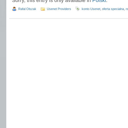
Sorry, this entry is only available in
Polski
.
Rafal Olszak
Usenet Providers
konto Usenet
,
oferta specialna
,
r