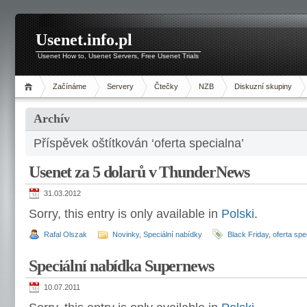
Usenet.info.pl
Usenet How to, Usenet Servers, Free Usenet Trials
Začínáme
Servery
Čtečky
NZB
Diskuzní skupiny
Archív
Příspěvek oštítkován ‘oferta specialna’
Usenet za 5 dolarů v ThunderNews
31.03.2012
Sorry, this entry is only available in
Polski
.
Rafal Olszak
Novinky
,
Speciální nabídky
Black Friday
,
oferta spe
Speciální nabídka Supernews
10.07.2011