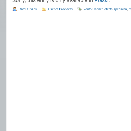
Sorry, this entry is only available in
Polski
.
Rafal Olszak
Usenet Providers
konto Usenet
,
oferta specialna
,
r