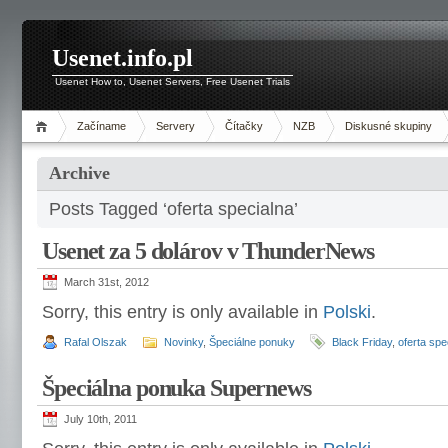
Usenet.info.pl
Usenet How to, Usenet Servers, Free Usenet Trials
Začíname
Servery
Čítačky
NZB
Diskusné skupiny
Archive
Posts Tagged ‘oferta specialna’
Usenet za 5 dolárov v ThunderNews
March 31st, 2012
Sorry, this entry is only available in
Polski
.
Rafal Olszak
Novinky
,
Špeciálne ponuky
Black Friday
,
oferta spe
Špeciálna ponuka Supernews
July 10th, 2011