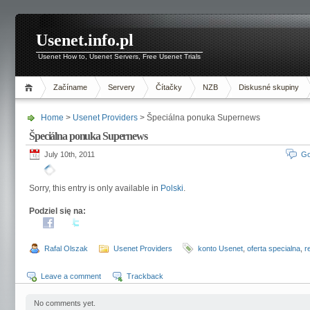
Usenet.info.pl
Usenet How to, Usenet Servers, Free Usenet Trials
Začíname
Servery
Čítačky
NZB
Diskusné skupiny
Home
>
Usenet Providers
> Špeciálna ponuka Supernews
Špeciálna ponuka Supernews
July 10th, 2011
Go
Sorry, this entry is only available in
Polski
.
Podziel się na:
Rafal Olszak
Usenet Providers
konto Usenet
,
oferta specialna
,
r
Leave a comment
Trackback
No comments yet.