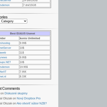
netServer
14 dni/10GB
sdemon
7 dni/15GB
ories
Best EU&US Usenet
vider
konto Unlimited
shosting
9.99$
netServer
10$
raweb
11$
ynews
9.95$
oups.NET
10$
sdemon
19.95$
NeXT
7.95€
et.nl
8.33€
nt Comments
on
Diskusné skupiny
al Olszak on
Nový Dropbox Pro
al Olszak on
Ako otvoriť súbor NZB?