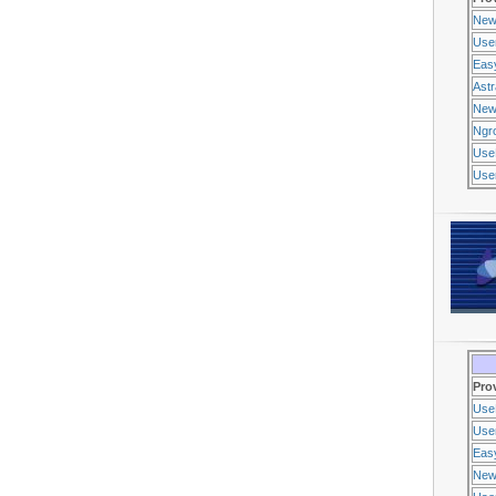
New
Use
Eas
Ast
New
Ngr
Use
Usen
Pro
Use
Usen
Eas
New