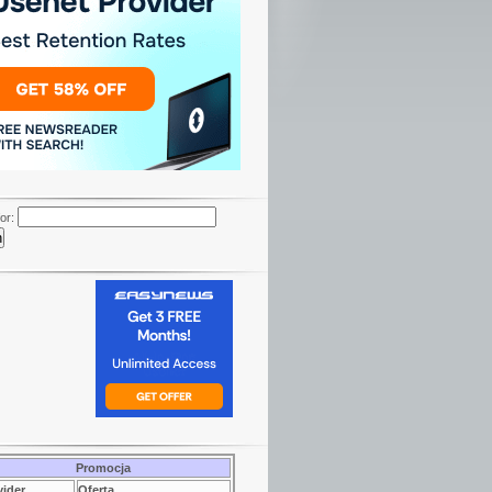
or:
Promocja
vider
Oferta