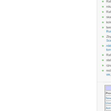
Raf
nik
Raf
ska
kol
twe
Ru
Zb
Sca
nikt
tor
Raf
sta
cp
red
vie,
Pro
New
Use
Ast