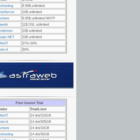
shosting
9.99$ unlimited
netServer
10$ unlimited
ynews
9.95$ unlimited NNTP
raweb
11$ DSL unlimited
sdemon
10$ unlimited
oups.NET
10$ unlimited
NeXT
37%-50%
et.nl
30%
Free Usenet Trial
vider
Trial/Limit
NeXT
14 dni/310GB
et.nl
14 dni/305GB
ynews
14 dni/10GB
shosting
14 dni/30GB