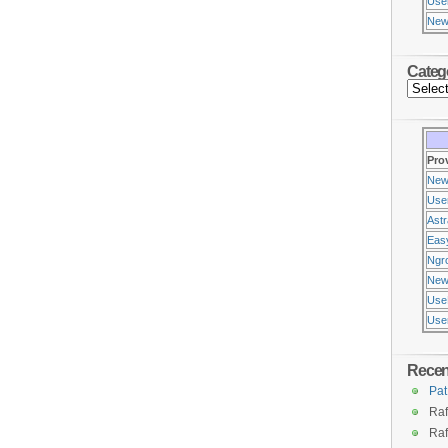
Use
New
Categ
Pro
New
Use
Ast
Eas
Ngr
New
Use
Usen
Rece
Pat
Raf
Raf