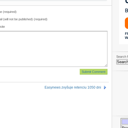
 (required)
il (will not be published) (required)
site
Search f
Easynews zvyšuje retenciu 1050 dni
Pro