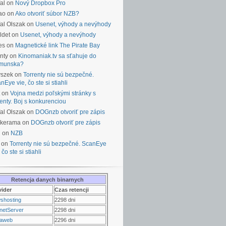
al on
Nový Dropbox Pro
ao on
Ako otvoriť súbor NZB?
al Olszak on
Usenet, výhody a nevýhody
ldet on
Usenet, výhody a nevýhody
es on
Magnetické link The Pirate Bay
nty on
Kinomaniak.tv sa sťahuje do
munska?
yszek on
Torrenty nie sú bezpečné.
nEye vie, čo ste si stiahli
on
Vojna medzi poľskými stránky s
renty. Boj s konkurenciou
al Olszak on
DOGnzb otvoriť pre zápis
lkerama on
DOGnzb otvoriť pre zápis
u on
NZB
 on
Torrenty nie sú bezpečné. ScanEye
 čo ste si stiahli
Retencja danych binarnych
vider
Czas retencji
shosting
2298 dni
netServer
2298 dni
raweb
2296 dni