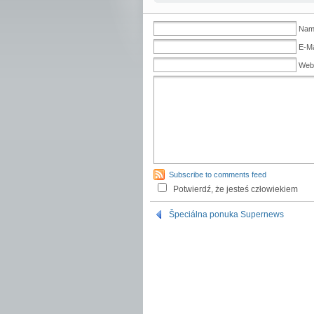
Name
E-Ma
Web
Subscribe to comments feed
Potwierdź, że jesteś człowiekiem
Špeciálna ponuka Supernews