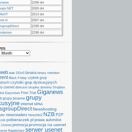
ynews
2298 dni
oups.NET
2000 dni
NeXT
2013 dni
et.nl
2007 dni
sgroupDirect
2298 dni
sdemon
2298 dni
ves
aweb
binaria
atak DDoS
binary retention
rent
czytnik grup
Black Friday
czytniki grup dyskusyjnych
yjnych
y usenet
diskusní skupiny
domeny
Dropbox
Giganews
Free Trial
ine
Easynews
grupy
e
grupy binarne
kusyjne
internet
MPAA
groupDirect
Newshosting
NZB
P2P
newsreaders
der
Newzbin2
pobieraczek.pl
prawa autorskie
czek
promocja na usenet
promocja
 Usenet
serwer usenet
senet
Rapidshare