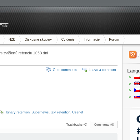
Trials
NZB
Diskusné skupiny
Cvičenie
Informácie
Forum
 zvýšenú retenciu 1058 dni
Goto comments
Leave a comment
Lang
.
binary retention
,
Supernews
,
text retention
,
Usenet
Trackbacks (0)
Comments (0)