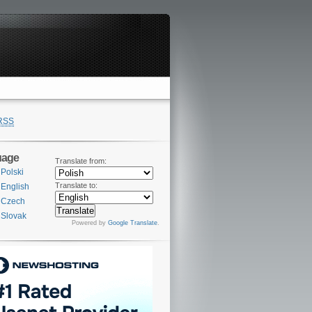
RSS
uage
Translate from:
Polski
Translate to:
English
Czech
Slovak
Powered by
Google Translate
.