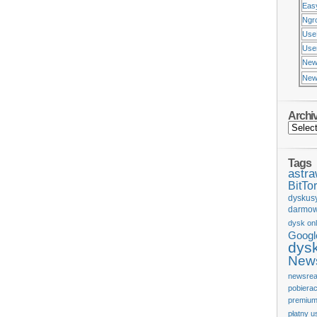
Eas
Ngr
Use
Usen
New
New
Archi
Tags
astr
BitTor
dyskus
darmow
dysk onl
Googl
dys
News
newsrea
pobiera
premium
płatny u