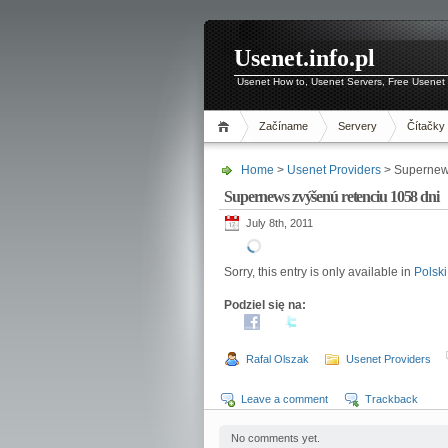
Usenet.info.pl
Usenet How to, Usenet Servers, Free Usenet 
Začíname
Servery
Čítačky
Home
>
Usenet Providers
> Supernews
Supernews zvýšenú retenciu 1058 dni
July 8th, 2011
Sorry, this entry is only available in
Polski
Podziel się na:
Rafal Olszak
Usenet Providers
Leave a comment
Trackback
No comments yet.