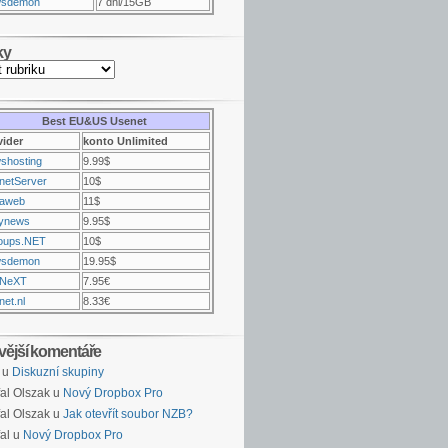
sdemon
7 dni/15GB
ky
Best EU&US Usenet
vider
konto Unlimited
shosting
9.99$
netServer
10$
raweb
11$
ynews
9.95$
oups.NET
10$
sdemon
19.95$
NeXT
7.95€
et.nl
8.33€
vější komentáře
u
Diskuzní skupiny
al Olszak u
Nový Dropbox Pro
al Olszak u
Jak otevřít soubor NZB?
al u
Nový Dropbox Pro