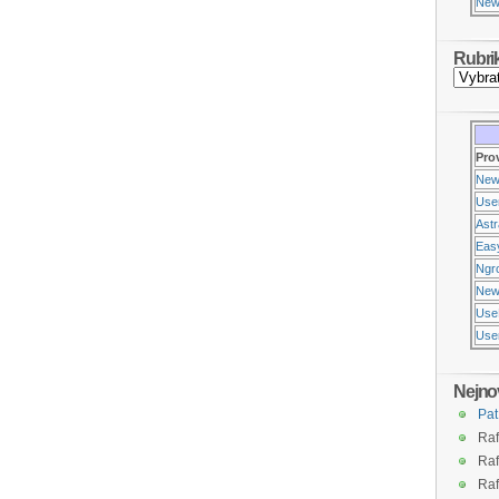
New
Rubri
Pro
New
Use
Ast
Eas
Ngr
New
Use
Usen
Nejno
Pat
Raf
Raf
Raf