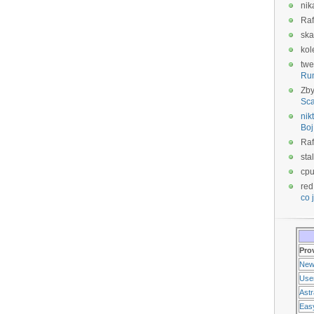
nik
Raf
ska
kol
twe
Ru
Zb
Sca
nikt
Boj
Raf
sta
cp
red
co j
Pro
New
Use
Ast
Eas