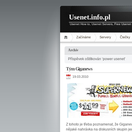
Usenet.info.pl
Usenet How to, Usenet Servers, Free Usenet 
Začínáme
Servery
Čtečky
Archív
Příspěvek oštítkován ‘power usenet’
Tým Giganews
19.03.2010
Z tohoto je třeba poznamenat, že Gigane
nějaké nahrávka na diskusních skupin jede