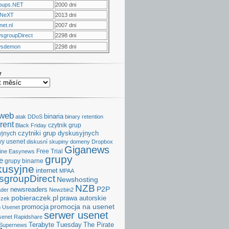
oups.NET
2000 dni
NeXT
2013 dni
et.nl
2007 dni
sgroupDirect
2298 dni
sdemon
2298 dni
v
aweb
binaria
atak DDoS
binary retention
rent
czytnik grup
Black Friday
czytniki grup dyskusyjnych
yjnych
y usenet
diskusní skupiny
domeny
Dropbox
Giganews
Free Trial
ine
Easynews
grupy
e
grupy binarne
kusyjne
internet
MPAA
groupDirect
Newshosting
NZB
P2P
newsreaders
der
Newzbin2
pobieraczek.pl
prawa autorskie
czek
promocja na usenet
promocja
 Usenet
serwer usenet
senet
Rapidshare
Terabyte Tuesday
The Pirate
Supernews