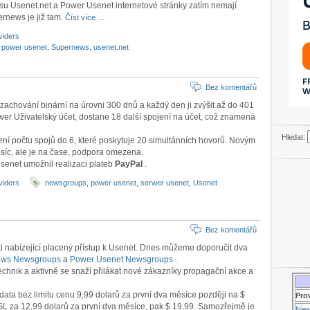
su Usenet.net a Power Usenet internetové stránky zatím nemají
rnews je již tam.
Číst více …
viders
,
power usenet
,
Supernews
,
usenet.net
Bez komentářů
zachování binární na úrovni 300 dnů a každý den ji zvýšit až do 401
er Uživatelský účet, dostane 18 další spojení na účet, což znamená
Hledat:
ní počtu spojů do 6, které poskytuje 20 simultánních hovorů. Novým
síc, ale je na čase, podpora omezena.
enet umožnil realizaci plateb
PayPal
.
viders
newsgroups
,
power usenet
,
serwer usenet
,
Usenet
Bez komentářů
ti nabízející placený přístup k Usenet. Dnes můžeme doporučit dva
ews Newsgroups
a
Power Usenet Newsgroups
.
echnik a aktivně se snaží přilákat nové zákazníky propagační akce a
data bez limitu cenu 9,99 dolarů za první dva měsíce později na $
Pro
L za 12,99 dolarů za první dva měsíce, pak $ 19,99. Samozřejmě je
New