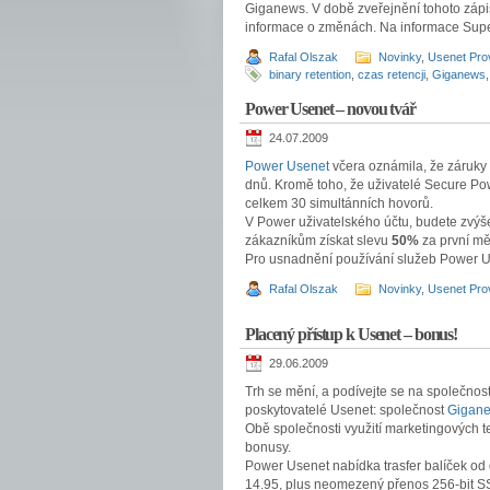
Giganews. V době zveřejnění tohoto zápi
informace o změnách. Na informace Supe
Rafal Olszak
Novinky
,
Usenet Pro
binary retention
,
czas retencji
,
Giganews
Power Usenet – novou tvář
24.07.2009
Power Usenet
včera oznámila, že záruky 
dnů. Kromě toho, že uživatelé Secure Pow
celkem 30 simultánních hovorů.
V Power uživatelského účtu, budete zvýše
zákazníkům získat slevu
50%
za první mě
Pro usnadnění používání služeb Power Us
Rafal Olszak
Novinky
,
Usenet Pro
Placený přístup k Usenet – bonus!
29.06.2009
Trh se mění, a podívejte se na společnos
poskytovatelé Usenet: společnost
Gigan
Obě společnosti využití marketingových t
bonusy.
Power Usenet nabídka trasfer balíček od 
14.95, plus neomezený přenos 256-bit SS