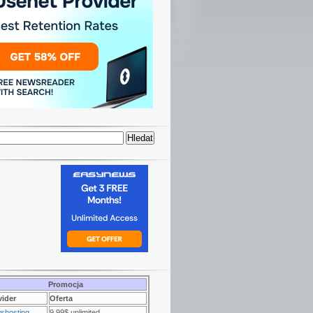
Promocja
vider
Oferta
shosting
9.99$ unlimited