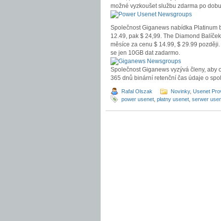
možné vyzkoušet službu zdarma po dobu 5 
Společnost Giganews nabídka Platinum b
12.49, pak $ 24,99. The Diamond Balíček
měsíce za cenu $ 14.99, $ 29.99 později
se jen 10GB dat zadarmo.
Společnost Giganews vyzývá členy, aby os
365 dnů binární retenční čas údaje o spol
Rafal Olszak
Novinky
,
Usenet Pro
power usenet
,
płatny usenet
,
serwer use