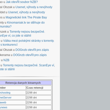
ao u
Jak otevřít soubor NZB?
al Olszak u
Usenet, výhody a nevýhody
ldet u
Usenet, výhody a nevýhody
es u
Magnetické link The Pirate Bay
nty u
Kinomaniak.tv se stěhuje do
munska?
yszek u
Torrenty nejsou bezpečné.
nEye ví, co jste si stáhli
u
Válka mezi polskými stránky s torrenty.
 s konkurencí
al Olszak u
DOGnzb otevřít pro zápis
lkerama u
DOGnzb otevřít pro zápis
u u
NZB
 u
Torrenty nejsou bezpečné. ScanEye ví,
ste si stáhli
Retencja danych binarnych
vider
Czas retencji
shosting
2298 dni
netServer
2298 dni
raweb
2296 dni
ynews
2298 dni