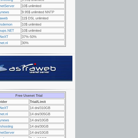
netServer
10$ unlimited
ynews
9.95$ unlimited NNTP
raweb
11$ DSL unlimited
sdemon
10$ unlimited
oups.NET
10$ unlimited
NeXT
37%-50%
et.nl
30%
Free Usenet Trial
vider
Trial/Limit
NeXT
14 dni/310GB
et.nl
14 dni/305GB
ynews
14 dni/10GB
shosting
14 dni/30GB
netServer
14 dni/10GB