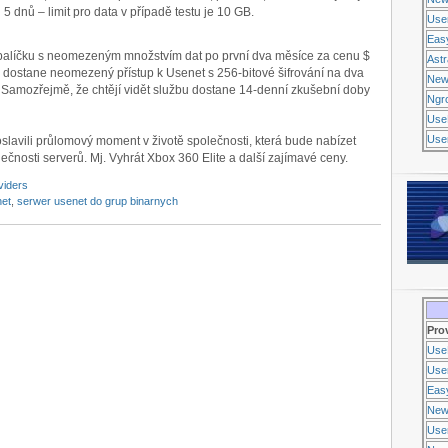
dnů – limit pro data v případě testu je 10 GB.
Use
Eas
alíčku s neomezeným množstvím dat po první dva měsíce za cenu $
Ast
 dostane neomezený přístup k Usenet s 256-bitové šifrování na dva
New
. Samozřejmě, že chtějí vidět službu dostane 14-denní zkušební doby
Ngr
Use
Usen
lavili průlomový moment v životě společnosti, která bude nabízet
ečnosti serverů. Mj. Vyhrát Xbox 360 Elite a další zajímavé ceny.
viders
net
,
serwer usenet do grup binarnych
Pro
Use
Usen
Eas
New
Use