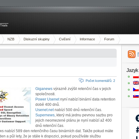
Trials
NZB
Diskuzní skupiny
Cvičení
Informace
Forum
Jazyk
Počet komentářů: 2
Giganews
výrazně zvýšil retenční čas v jejich
společnosti.
Power Usenet
nyní nabízí binární data retention
době 400 dnů.
Usenet.net
nabízí 500 dnů retenční čas.
Supernews
, který má jednu pevnou sazbu pro
jejich neomezené plánu je nyní nabízí až 400
dnů retenční čas.
ws nabízí 589 den retenčního času binárních dat. Takže pokud máte
n a půl lety, že je stále k dispozici, pokud používáte službu