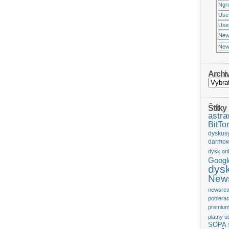
Ngr
Use
Usen
New
New
Archi
Štítky
astr
BitTor
dyskus
darmow
dysk onl
Googl
dys
News
newsrea
pobiera
premium
płatny u
SOPA