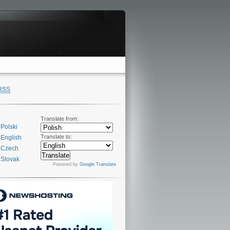
RSS
Translate from:
Polski
Translate to:
English
Czech
Slovak
Powered by
Google Translate
.