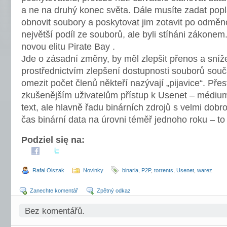
a ne na druhý konec světa. Dále musíte zadat popla
obnovit soubory a poskytovat jim zotavit po odměn
největší podíl ze souborů, ale byli stíháni zákonem
novou elitu Pirate Bay .
Jde o zásadní změny, by měl zlepšit přenos a sníže
prostřednictvím zlepšení dostupnosti souborů souč
omezit počet členů někteří nazývají „pijavice“. Př
zkušenějším uživatelům přístup k Usenet – médium
text, ale hlavně řadu binárních zdrojů s velmi dob
čas binární data na úrovni téměř jednoho roku – to
Podziel się na:
Rafal Olszak
Novinky
binaria
,
P2P
,
torrents
,
Usenet
,
warez
Zanechte komentář
Zpětný odkaz
Bez komentářů.