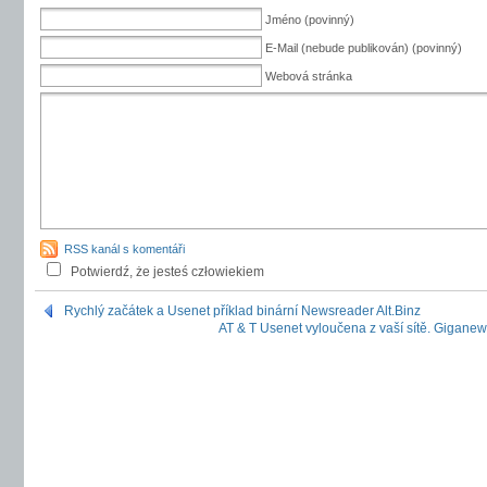
Jméno (povinný)
E-Mail (nebude publikován) (povinný)
Webová stránka
RSS kanál s komentáři
Potwierdź, że jesteś człowiekiem
Rychlý začátek a Usenet příklad binární Newsreader Alt.Binz
AT & T Usenet vyloučena z vaší sítě. Giganew