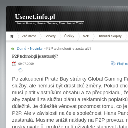
Usenet.info.pl
Usenet How to, Usenet Servers, Free Usenet Trials
Začínáme
Servery
Čtečky
NZB
Diskuzní skupiny
Domů
>
Novinky
> P2P technologii je zastaralý?
P2P technologii je zastaralý?
09.07.2009
Přejít 
Po zakoupení Pirate Bay stránky Global Gaming F
služby, ale nemusí být drastické změny. Pokud chc
musí platit vlastníkům obsahu a za předpokladu, ž
aby zaplatili za službu plánů a reklamních poplatků.
důležité. Je důležité věnovat pozornost tomu, co j
P2P. Ale v závislosti na čele společnosti Hans Pa
zastaralá. Musíme snížit náklady na P2P provozu n
poskytovatelů, protože nutí uživatele stahovat data 