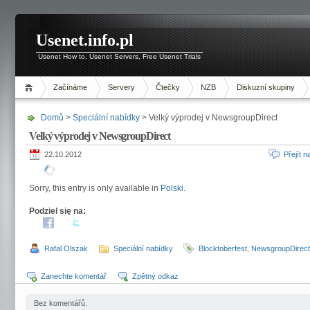
Usenet.info.pl
Usenet How to, Usenet Servers, Free Usenet Trials
Začínáme
Servery
Čtečky
NZB
Diskuzní skupiny
Domů
>
Speciální nabídky
> Velký výprodej v NewsgroupDirect
Velký výprodej v NewsgroupDirect
22.10.2012
Přejít 
Sorry, this entry is only available in
Polski
.
Podziel się na:
Rafal Olszak
Speciální nabídky
Blocktoberfest
,
NewsgroupDirect
Zanechte komentář
Zpětný odkaz
Bez komentářů.