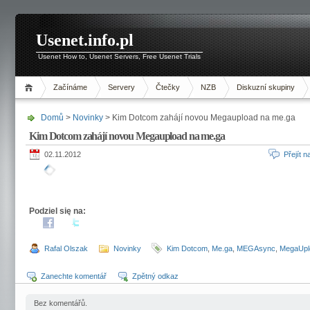
Usenet.info.pl
Usenet How to, Usenet Servers, Free Usenet Trials
Začínáme
Servery
Čtečky
NZB
Diskuzní skupiny
Domů
>
Novinky
> Kim Dotcom zahájí novou Megaupload na me.ga
Kim Dotcom zahájí novou Megaupload na me.ga
02.11.2012
Přejít 
Podziel się na:
Rafal Olszak
Novinky
Kim Dotcom
,
Me.ga
,
MEGAsync
,
MegaUpl
Zanechte komentář
Zpětný odkaz
Bez komentářů.