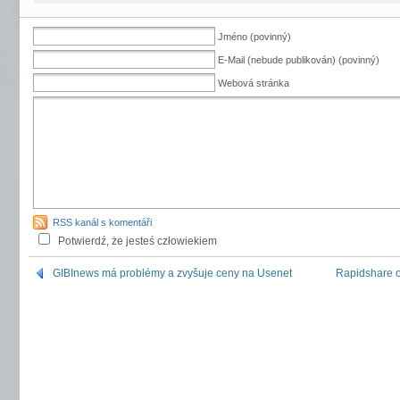
Jméno (povinný)
E-Mail (nebude publikován) (povinný)
Webová stránka
RSS kanál s komentáři
Potwierdź, że jesteś człowiekiem
GIBInews má problémy a zvyšuje ceny na Usenet
Rapidshare o