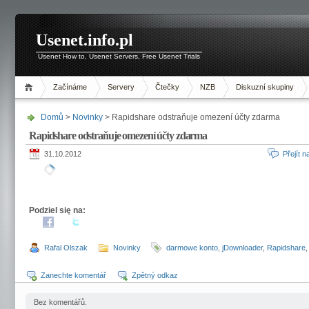
Usenet.info.pl
Usenet How to, Usenet Servers, Free Usenet Trials
Začínáme
Servery
Čtečky
NZB
Diskuzní skupiny
Domů
>
Novinky
> Rapidshare odstraňuje omezení účty zdarma
Rapidshare odstraňuje omezení účty zdarma
31.10.2012
Přejít 
Podziel się na:
Rafal Olszak
Novinky
darmowe konto
,
jDownloader
,
Rapidshare
Zanechte komentář
Zpětný odkaz
Bez komentářů.