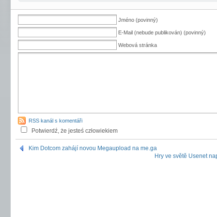
Jméno (povinný)
E-Mail (nebude publikován) (povinný)
Webová stránka
RSS kanál s komentáři
Potwierdź, że jesteś człowiekiem
Kim Dotcom zahájí novou Megaupload na me.ga
Hry ve světě Usenet n