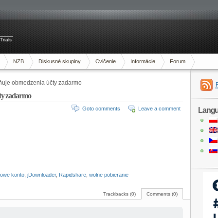
Trials
NZB
Diskusné skupiny
Cvičenie
Informácie
Forum
ňuje obmedzenia účty zadarmo
ty zadarmo
Goto comments
Leave a comment
Lang
owe konto
,
jDownloader
,
Rapidshare
,
wolne pobieranie
Trackbacks (0)
Comments (0)