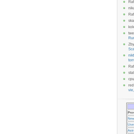
Raf
nik
Raf
ska
kol
twe
Ru
Zb
Sca
nikt
tor
Raf
sta
cp
red
vie,
Pro
New
Use
Ast