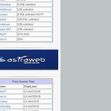
shosting
9.99$ unlimited
netServer
10$ unlimited
ynews
9.95$ unlimited NNTP
raweb
11$ DSL unlimited
sdemon
10$ unlimited
oups.NET
10$ unlimited
NeXT
37%-50%
et.nl
30%
Free Usenet Trial
vider
Trial/Limit
NeXT
14 dni/310GB
et.nl
14 dni/305GB
ynews
14 dni/10GB
shosting
14 dni/30GB