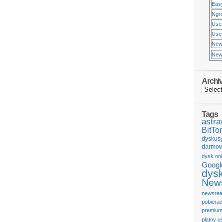
Eas
Ngr
Use
Usen
New
New
Archi
Tags
astr
BitTor
dyskus
darmow
dysk onl
Googl
dys
News
newsrea
pobiera
premium
płatny u