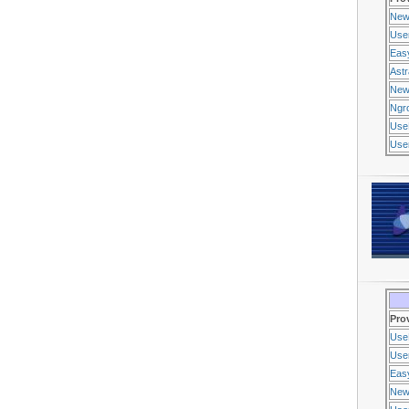
New
Use
Eas
Ast
New
Ngr
Use
Usen
Pro
Use
Usen
Eas
New