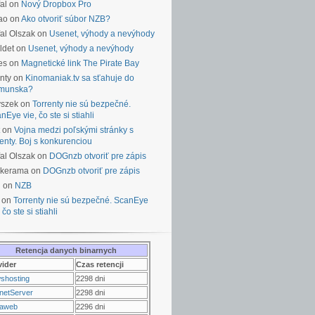
al on
Nový Dropbox Pro
ao on
Ako otvoriť súbor NZB?
al Olszak on
Usenet, výhody a nevýhody
ldet on
Usenet, výhody a nevýhody
es on
Magnetické link The Pirate Bay
nty on
Kinomaniak.tv sa sťahuje do
munska?
yszek on
Torrenty nie sú bezpečné.
nEye vie, čo ste si stiahli
on
Vojna medzi poľskými stránky s
renty. Boj s konkurenciou
al Olszak on
DOGnzb otvoriť pre zápis
lkerama on
DOGnzb otvoriť pre zápis
u on
NZB
 on
Torrenty nie sú bezpečné. ScanEye
 čo ste si stiahli
Retencja danych binarnych
vider
Czas retencji
shosting
2298 dni
netServer
2298 dni
raweb
2296 dni