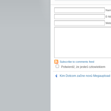
Name
E-Ma
Web
Subscribe to comments feed
Potwierdź, że jesteś człowiekiem
Kim Dotcom začne novú Megaupload