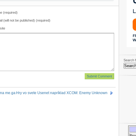
 (required)
il (will not be published) (required)
site
Search f
 na me.ga
Hry vo svete Usenet napríklad XCOM: Enemy Unknown
Pro