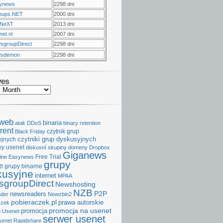
ynews
2298 dni
oups.NET
2000 dni
NeXT
2013 dni
et.nl
2007 dni
sgroupDirect
2298 dni
sdemon
2298 dni
ves
aweb
binaria
atak DDoS
binary retention
rent
czytnik grup
Black Friday
czytniki grup dyskusyjnych
yjnych
y usenet
diskusní skupiny
domeny
Dropbox
Giganews
Free Trial
ine
Easynews
grupy
e
grupy binarne
kusyjne
internet
MPAA
groupDirect
Newshosting
NZB
P2P
newsreaders
der
Newzbin2
pobieraczek.pl
prawa autorskie
czek
promocja na usenet
promocja
 Usenet
serwer usenet
senet
Rapidshare