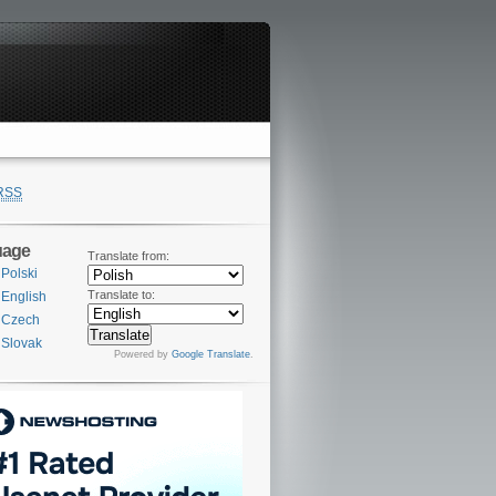
RSS
uage
Translate from:
Polski
Translate to:
English
Czech
Slovak
Powered by
Google Translate
.