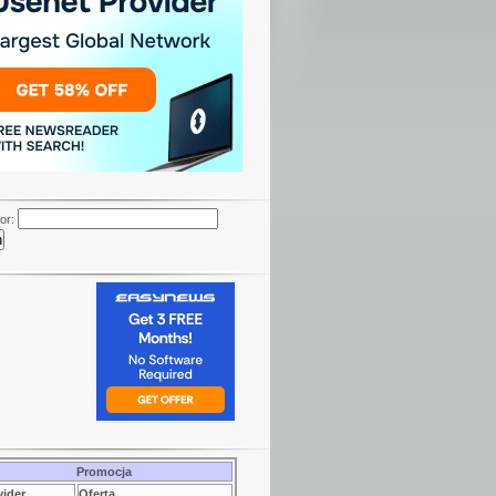
or:
Promocja
vider
Oferta