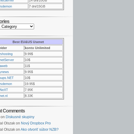
netServer
14 dni/10GB
sdemon
7 dni/15GB
ories
Best EU&US Usenet
vider
konto Unlimited
shosting
9.99$
netServer
10$
raweb
11$
ynews
9.95$
oups.NET
10$
sdemon
19.95$
NeXT
7.95€
et.nl
8.33€
nt Comments
on
Diskusné skupiny
al Olszak on
Nový Dropbox Pro
al Olszak on
Ako otvoriť súbor NZB?