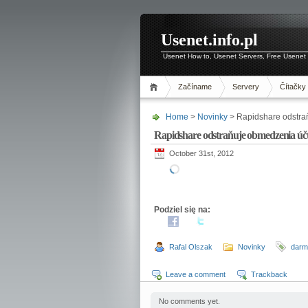
Usenet.info.pl
Usenet How to, Usenet Servers, Free Usenet 
Začíname
Servery
Čítačky
Home
>
Novinky
> Rapidshare odstra
Rapidshare odstraňuje obmedzenia úč
October 31st, 2012
Podziel się na:
Rafal Olszak
Novinky
darm
Leave a comment
Trackback
No comments yet.