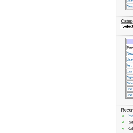
Use
New
Categ
Pro
New
Use
Ast
Eas
Ngr
New
Use
Usen
Rece
Pat
Raf
Raf