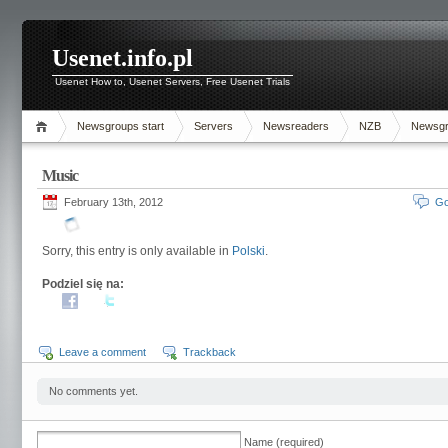
Usenet.info.pl
Usenet How to, Usenet Servers, Free Usenet Trials
Newsgroups start
Servers
Newsreaders
NZB
Newsg
Music
February 13th, 2012
Go
Sorry, this entry is only available in
Polski
.
Podziel się na:
Leave a comment
Trackback
No comments yet.
Name (required)