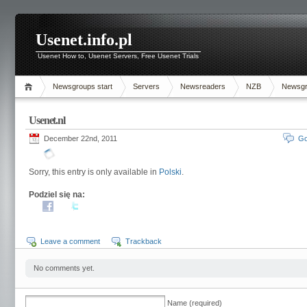
Usenet.info.pl
Usenet How to, Usenet Servers, Free Usenet Trials
Newsgroups start
Servers
Newsreaders
NZB
Newsg
Usenet.nl
December 22nd, 2011
Go
Sorry, this entry is only available in
Polski
.
Podziel się na:
Leave a comment
Trackback
No comments yet.
Name (required)