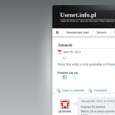
Usenet.info.pl
Usenet How to, Usenet Servers, Free Usenet 
Newsgroups start
Servers
Astraweb
April 7th, 2012
Sorry, this entry is only available in
Polski
Podziel się na:
Leave a comment
Trackback
January 6th, 2012 at 13:44 
Usenet Vs torrent
grzesiek
Wiem, że w sieci usenet 