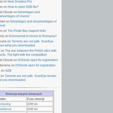
al on
New Dropbox Pro
ao on
How to open NZB file?
al Olszak on
Advantages and
advantages of Usenet
ldet on
Advantages and disadvantages of
enet
es on
The Pirate Bay magnet links
nty on
Kinomaniak.tv moves to Romania?
yszek on
Torrents are not safe. ScanEye
ws what you downloaded
on
The war between the Polish sites with
rents. The fight with the competition
al Olszak on
DOGnzb open for registration
lkerama on
DOGnzb open for registration
u on
NZB
 on
Torrents are not safe. ScanEye knows
t you downloaded
Retencja danych binarnych
vider
Czas retencji
shosting
2298 dni
netServer
2298 dni