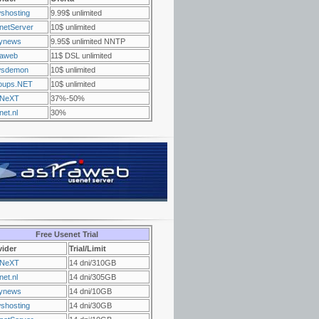
shosting
9.99$ unlimited
netServer
10$ unlimited
ynews
9.95$ unlimited NNTP
raweb
11$ DSL unlimited
sdemon
10$ unlimited
oups.NET
10$ unlimited
NeXT
37%-50%
et.nl
30%
Free Usenet Trial
vider
Trial/Limit
NeXT
14 dni/310GB
et.nl
14 dni/305GB
ynews
14 dni/10GB
shosting
14 dni/30GB