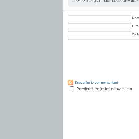
piszesz ma ręce i nogi, bo torrenty gene
Name
E-Ma
Web
Subscribe to comments feed
Potwierdź, że jesteś człowiekiem