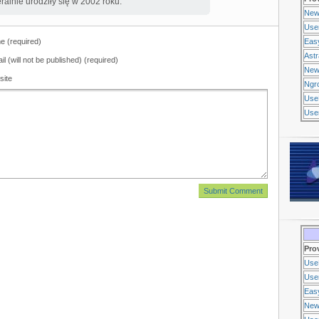
ralnie urodziły się w 2002 roku.
New
Use
 (required)
Eas
Ast
il (will not be published) (required)
New
site
Ngr
Use
Usen
Pro
Use
Usen
Eas
New