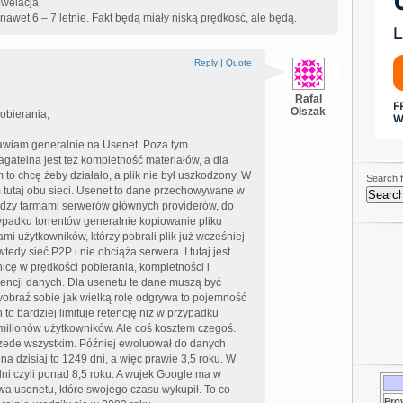
ewelacja.
 nawet 6 – 7 letnie. Fakt będą miały niską prędkość, ale będą.
Reply
|
Quote
Rafal
Olszak
obierania,
tawiam generalnie na Usenet. Poza tym
agatelna jest tez kompletność materiałów, a dla
m to chcę żeby działało, a plik nie był uszkodzony. W
Search f
utaj obu sieci. Usenet to dane przechowywane w
dzy farmami serwerów głównych providerów, do
zypadku torrentów generalnie kopiowanie pliku
i użytkowników, którzy pobrali plik już wcześniej
edy sieć P2P i nie obciąża serwera. I tutaj jest
nicę w prędkości pobierania, kompletności i
tencji danych. Dla usenetu te dane muszą być
braź sobie jak wielką rolę odgrywa to pojemność
o bardziej limituje retencję niż w przypadku
milionów użytkowników. Ale coś kosztem czegoś.
rzede wszystkim. Później ewoluował do danych
na dzisiaj to 1249 dni, a więc prawie 3,5 roku. W
ni czyli ponad 8,5 roku. A wujek Google ma w
wa usenetu, które swojego czasu wykupił. To co
Pro