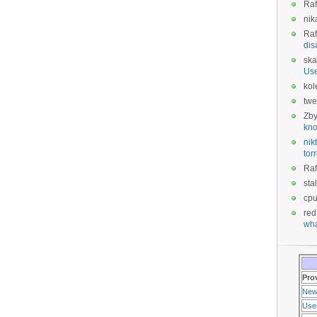
Raf
nik
Raf
dis
ska
Us
kol
twe
Zb
kno
nikt
tor
Raf
sta
cp
red
wha
Pro
New
Use