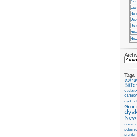
Ast
Eas
Ngr
Use
Usen
New
New
Archi
Tags
astr
BitTor
dyskus
darmow
dysk onl
Googl
dys
News
newsrea
pobiera
premium