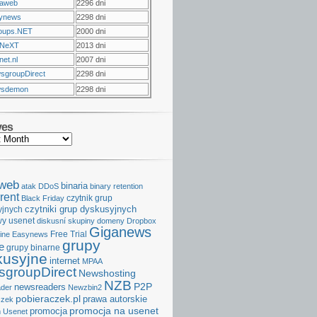
raweb
2296 dni
ynews
2298 dni
oups.NET
2000 dni
NeXT
2013 dni
et.nl
2007 dni
sgroupDirect
2298 dni
sdemon
2298 dni
ves
aweb
binaria
atak DDoS
binary retention
rent
czytnik grup
Black Friday
czytniki grup dyskusyjnych
yjnych
y usenet
diskusní skupiny
domeny
Dropbox
Giganews
Free Trial
ine
Easynews
grupy
e
grupy binarne
kusyjne
internet
MPAA
groupDirect
Newshosting
NZB
P2P
newsreaders
der
Newzbin2
pobieraczek.pl
prawa autorskie
czek
promocja na usenet
promocja
 Usenet