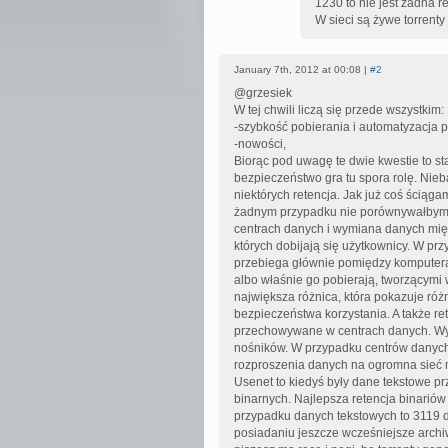
1230 to nie jest żadna r
W sieci są żywe torrenty
January 7th, 2012 at 00:08 |
#2
@grzesiek
W tej chwili liczą się przede wszystkim:
-szybkość pobierania i automatyzacja p
-nowości,
Biorąc pod uwagę te dwie kwestie to s
bezpieczeństwo gra tu spora rolę. Nieb
niektórych retencja. Jak już coś ściąga
żadnym przypadku nie porównywałbym t
centrach danych i wymiana danych mię
których dobijają się użytkownicy. W pr
przebiega głównie pomiędzy komputeram
albo właśnie go pobierają, tworzącymi wt
największa różnica, która pokazuje róż
bezpieczeństwa korzystania. A także re
przechowywane w centrach danych. Wyo
nośników. W przypadku centrów danych t
rozproszenia danych na ogromna sieć 
Usenet to kiedyś były dane tekstowe p
binarnych. Najlepsza retencja binariów 
przypadku danych tekstowych to 3119 d
posiadaniu jeszcze wcześniejsze archi