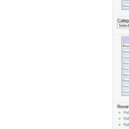
Use
New
Categ
Pro
New
Use
Ast
Eas
Ngr
New
Use
Usen
Rece
Pat
Raf
Raf