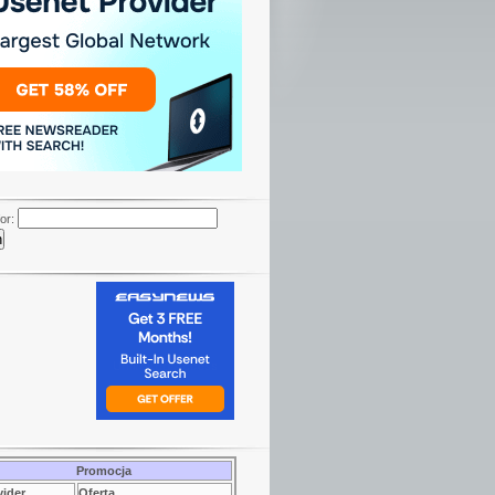
or:
Promocja
vider
Oferta