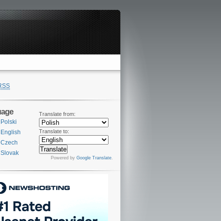
RSS
uage
Translate from:
Polski
Translate to:
English
Czech
Slovak
Powered by
Google Translate
.