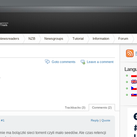
Trials
Newsreaders
NZB
Newsgroups
Tutorial
Information
Forum
Goto comments
Leave a comment
Lang
.
Trackbacks (3)
Comments (2)
|
#1
Reply
|
Quote
nie ma bolączki sieci torrent czyli mało seedów. Ale czas retencji