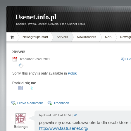
Usenet.info.pl
Usenet How to, Usenet Servers, Free Usenet Trials
Newsgroups start
Servers
Newsreaders
NZB
Newsg
Servers
December 22nd, 2011
Go
Sorry, this entry is only available in
Polski
.
Podziel się na:
Leave a comment
Trackback
April 2nd, 2011 at 16:59 |
#1
pojawiła się dość ciekawa oferta dla osób które 
Bolongo
http://www.fastusenet.org/