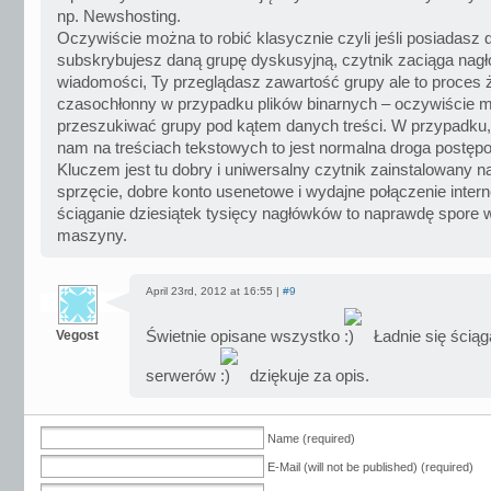
np. Newshosting.
Oczywiście można to robić klasycznie czyli jeśli posiadasz d
subskrybujesz daną grupę dyskusyjną, czytnik zaciąga nagł
wiadomości, Ty przeglądasz zawartość grupy ale to proces 
czasochłonny w przypadku plików binarnych – oczywiście 
przeszukiwać grupy pod kątem danych treści. W przypadku,
nam na treściach tekstowych to jest normalna droga postęp
Kluczem jest tu dobry i uniwersalny czytnik zainstalowany 
sprzęcie, dobre konto usenetowe i wydajne połączenie inte
ściąganie dziesiątek tysięcy nagłówków to naprawdę spore 
maszyny.
April 23rd, 2012 at 16:55 |
#9
Vegost
Świetnie opisane wszystko
Ładnie się ścią
serwerów
dziękuje za opis.
Name (required)
E-Mail (will not be published) (required)