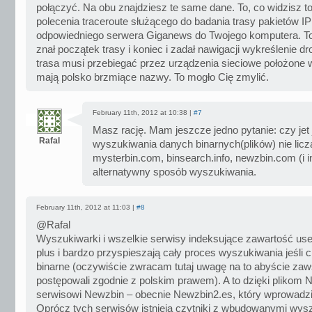
połączyć. Na obu znajdziesz te same dane. To, co widzisz t
polecenia traceroute służącego do badania trasy pakietów 
odpowiedniego serwera Giganews do Twojego komputera. To
znał początek trasy i koniec i zadał nawigacji wykreślenie dro
trasa musi przebiegać przez urządzenia sieciowe położone w
mają polsko brzmiące nazwy. To mogło Cię zmylić.
February 11th, 2012 at 10:38 |
#7
Masz rację. Mam jeszcze jedno pytanie: czy jet 
Rafal
wyszukiwania danych binarnych(plików) nie lic
mysterbin.com, binsearch.info, newzbin.com (i 
alternatywny sposób wyszukiwania.
February 11th, 2012 at 11:03 |
#8
@Rafal
Wyszukiwarki i wszelkie serwisy indeksujące zawartość usen
plus i bardzo przyspieszają cały proces wyszukiwania jeśli ch
binarne (oczywiście zwracam tutaj uwagę na to abyście za
postępowali zgodnie z polskim prawem). A to dzięki plikom N
serwisowi Newzbin – obecnie Newzbin2.es, który wprowadził
Oprócz tych serwisów istnieją czytniki z wbudowanymi wy