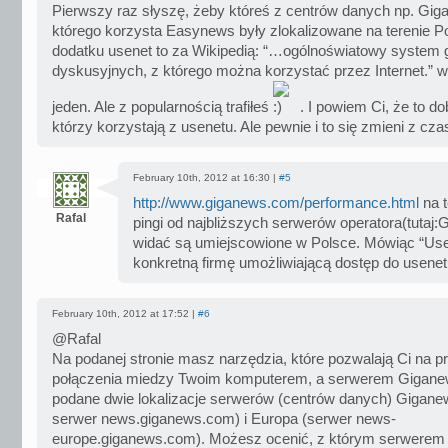
Pierwszy raz słyszę, żeby któreś z centrów danych np. Giga
którego korzysta Easynews były zlokalizowane na terenie P
dodatku usenet to za Wikipedią: “…ogólnoświatowy system 
dyskusyjnych, z którego można korzystać przez Internet.” w
jeden. Ale z popularnością trafiłeś
. I powiem Ci, że to do
którzy korzystają z usenetu. Ale pewnie i to się zmieni z cz
February 10th, 2012 at 16:30 |
#5
http://www.giganews.com/performance.html
na t
Rafal
pingi od najbliższych serwerów operatora(tutaj:G
widać są umiejscowione w Polsce. Mówiąc “Us
konkretną firmę umożliwiającą dostęp do usenet
February 10th, 2012 at 17:52 |
#6
@Rafal
Na podanej stronie masz narzędzia, które pozwalają Ci na p
połączenia miedzy Twoim komputerem, a serwerem Gigan
podane dwie lokalizacje serwerów (centrów danych) Gigane
serwer news.giganews.com) i Europa (serwer news-
europe.giganews.com). Możesz ocenić, z którym serwerem le