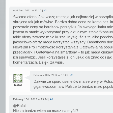
April 2nd, 2011 at 23:15 |
#2
Świetna oferta. Jak widzę retencja jak najbardziej w porządku
skrojona tak jak mówisz. Bardzo dobra cena za konto bez lim
pozostałe ceny są bardzo w porządku. Ja swojego limitu mi
jestem w stanie wykorzystać przy aktualnym stanie “konsump
takie oferty zawsze mnie kuszą. Myślę, że z tej albo podobn
jakościowo oferty mogą korzystać wszyscy. Dodatkowo dorz
NewsBin Pro i możliwość korzystania z Gateway-a na popul
przeglądarki i Gateway-a na smartfony – to już mega cieka
ich sprawdzić. Jeśli korzystałeś z ich usług daj znać co i jak
komentarzach. Dzięki za wpis.
February 10th, 2012 at 13:25 |
#3
Dziwne że sporo usenetów ma serwery w Pols
Rafal
giganews.com,a w Polsce to bardzo mało popular
February 10th, 2012 at 13:44 |
#4
@Rafal
Nie za bardzo wiem co masz na myśli?