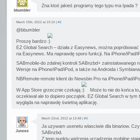
Zna ktoś jakieś programy tego typu ma Ipada ?
bbumbler
March 15th, 2012 at 15:10 |
#2
@bbumbler
Proszę bardzo
EZ Global Search – działa z Easynews, można popróbować z
na Easynews. Ma naprawdę sporo funkcji. Na iPhone/iPad/i
SABmobile-do zdalnej kontroli SABnzbd+ zainstalowanego n
Wersje na iPhone/iPad/iPod, a także na Androida i Symbiana
NBRemote-remote klient do Newsbin Pro na iPhone/iPad/iPo
W App Store grzecznie czekają
Może to nie do końca to
oczekiwał ale to dopiero początek. EZ Global Search w tym
wygląda na naprawdę świetną aplikację.
March 22nd, 2012 at 13:48 |
#3
Ja uzywam usenetu wlasciwie dla binariow. Czyl
Junoxe
SABnzbd.
Z tego punktu widzenia urzadzenia mobilne staja 