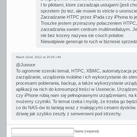
I to pilotami, ktore zarzadzaja uslugami (jesli ch
sprzetem (to tez, ale mowie to stricte o usenscie
Zarzadzanie HTPC przez iPada czy iPhona to je
Troszke jestem przerazony polaczeniem HTPC, 
zarzadzania swoim centrum multimedialuym. 
nie bez kozery nazywa sie couch potatoe.
Niewatpiwie generuje to ruch w biznesie sprze
March 22nd, 2012 at 20:54 |
#4
@Junoxe
To ogromnie szeroki temat. HTPC, XBMC, automatyzacja po
zarządzanie, urządzenia mobilne i ich wykorzystanie do ste
procesami pobierania, backup, a także wykorzystanie urząd
aplikacji na nich do konsumpcji treści w Usenecie. Urządzen
czy iPhone robią nam się pełnoprawnymi urządzeniami, na k
możemy czytniki. To temat rzeka i myślę, że trzeba go będzi
co do NAS-ów to tanieją wraz z malejącymi cenami dysków.
dziwię jak szybko zeszły z serwerowni pod strzechy.
Name (required)