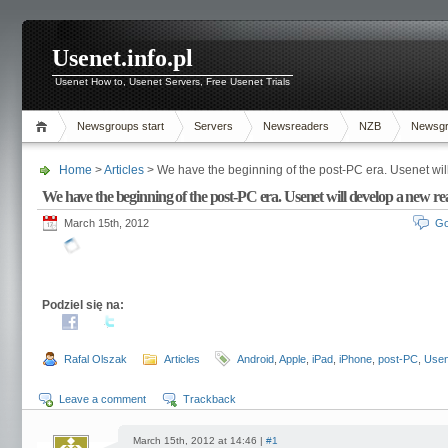
Usenet.info.pl
Usenet How to, Usenet Servers, Free Usenet Trials
Newsgroups start
Servers
Newsreaders
NZB
Newsg
Home
>
Articles
> We have the beginning of the post-PC era. Usenet will
We have the beginning of the post-PC era. Usenet will develop a new rea
March 15th, 2012
Go
Podziel się na:
Rafal Olszak
Articles
Android
,
Apple
,
iPad
,
iPhone
,
post-PC
,
Usen
Leave a comment
Trackback
March 15th, 2012 at 14:46 |
#1