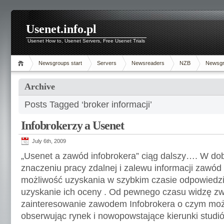
Usenet.info.pl
Usenet How to, Usenet Servers, Free Usenet Trials
Newsgroups start
Servers
Newsreaders
NZB
Newsg
Archive
Posts Tagged ‘broker informacji’
Infobrokerzy a Usenet
July 6th, 2009
„Usenet a zawód infobrokera” ciąg dalszy…. W dob
znaczeniu pracy zdalnej i zalewu informacji zawód
możliwość uzyskania w szybkim czasie odpowiedzi 
uzyskanie ich oceny . Od pewnego czasu widzę z
zainteresowanie zawodem Infobrokera o czym moż
obserwując rynek i nowopowstające kierunki studió