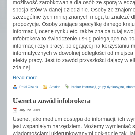
możliwość zarobkowania dla osób ze sporą wiedzą 
specjalistów w danej dziedzinie. Osoby ze znajom
szczególnie tych mniej znanych mogą tu znaleźć dl
propozycje. Osoby znające specyfikę danego kraju
informacji, ocenę rynku etc. także znajdą tutaj sw
Infobrokera to świadczenie usług polegające na pos
informacji czyli pracy, polegającej na korzystaniu m.
informatycznych w dowolnej odległości od miejsca 
efekty pracy. Jest to zawód przyszłości dający wie
zdalnej.
Read more…
Rafal Olszak
Articles
broker informacji
,
grupy dyskusyjne
,
infobr
Usenet a zawód infobrokera
July 1st, 2009
Usenet jako medium dostępu do informacji, ich wy
jest wspaniałym narzędziem. Możemy wymieniać s
wiadomościami ukierunkowanymi dokładnie tak, ja