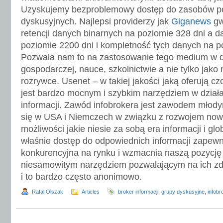
Uzyskujemy bezproblemowy dostęp do zasobów p
dyskusyjnych. Najlepsi providerzy jak
Giganews
gw
retencji danych binarnych na poziomie 328 dni a 
poziomie 2200 dni i kompletność tych danych na 
Pozwala nam to na zastosowanie tego medium w dz
gospodarczej, nauce, szkolnictwie a nie tylko jako
rozrywce. Usenet – w takiej jakości jaką oferują c
jest bardzo mocnym i szybkim narzędziem w działa
informacji. Zawód infobrokera jest zawodem młody
się w USA i Niemczech w związku z rozwojem nowyc
możliwości jakie niesie za sobą era informacji i gl
właśnie dostęp do odpowiednich informacji zapewn
konkurencyjna na rynku i wzmacnia naszą pozycję 
niesamowitym narzędziem pozwalającym na ich zdo
i to bardzo często anonimowo.
Rafal Olszak
Articles
broker informacji
,
grupy dyskusyjne
,
infobr