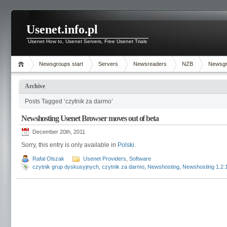
Usenet.info.pl
Usenet How to, Usenet Servers, Free Usenet Trials
Newsgroups start
Servers
Newsreaders
NZB
Newsg
Archive
Posts Tagged ‘czytnik za darmo’
Newshosting Usenet Browser moves out of beta
December 20th, 2011
Sorry, this entry is only available in
Polski
.
Rafal Olszak
Usenet Providers
,
Software
czytnik grup dyskusyjnych
,
czytnik za darmo
,
Newshosting
,
Newshosting 1.2.