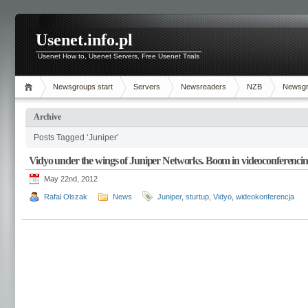
Usenet.info.pl
Usenet How to, Usenet Servers, Free Usenet Trials
Newsgroups start
Servers
Newsreaders
NZB
Newsg
Archive
Posts Tagged ‘Juniper’
Vidyo under the wings of Juniper Networks. Boom in videoconferencin
May 22nd, 2012
Rafal Olszak
News
Juniper
,
sturtup
,
Vidyo
,
wideokonferencja