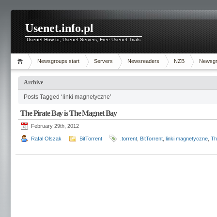
Usenet.info.pl
Usenet How to, Usenet Servers, Free Usenet Trials
Newsgroups start
Servers
Newsreaders
NZB
Newsg
Archive
Posts Tagged ‘linki magnetyczne’
The Pirate Bay is The Magnet Bay
February 29th, 2012
Rafal Olszak
BitTorrent
.torrent
,
BitTorrent
,
linki magnetyczne
,
Th