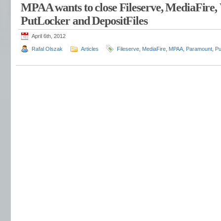
MPAA wants to close Fileserve, MediaFire,
PutLocker and DepositFiles
April 6th, 2012
Rafal Olszak
Articles
Fileserve
,
MediaFire
,
MPAA
,
Paramount
,
Pu