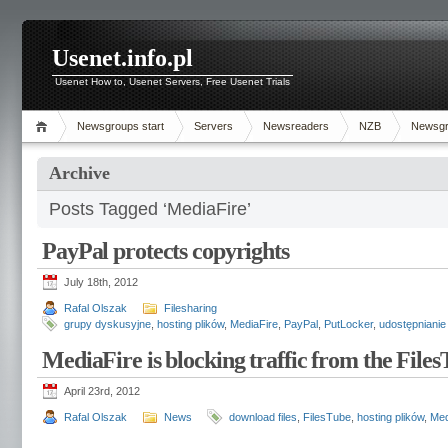
Usenet.info.pl
Usenet How to, Usenet Servers, Free Usenet Trials
Newsgroups start
Servers
Newsreaders
NZB
Newsg
Archive
Posts Tagged ‘MediaFire’
PayPal protects copyrights
July 18th, 2012
Rafal Olszak
Filesharing
grupy dyskusyjne
,
hosting plików
,
MediaFire
,
PayPal
,
PutLocker
,
udostępnianie
MediaFire is blocking traffic from the File
April 23rd, 2012
Rafal Olszak
News
download files
,
FilesTube
,
hosting plików
,
Med