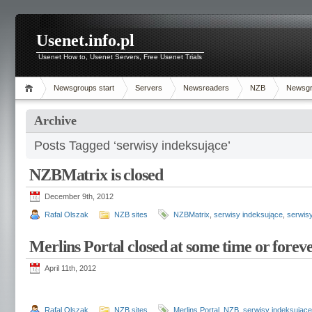
Usenet.info.pl
Usenet How to, Usenet Servers, Free Usenet Trials
Newsgroups start
Servers
Newsreaders
NZB
Newsg
Archive
Posts Tagged ‘serwisy indeksujące’
NZBMatrix is closed
December 9th, 2012
Rafal Olszak
NZB sites
NZBMatrix
,
serwisy indeksujące
,
serwis
Merlins Portal closed at some time or forev
April 11th, 2012
Rafal Olszak
NZB sites
Merlins Portal
,
NZB
,
serwisy indeksujące