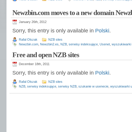
Newzbin.com moves to a new domain Newzb
January 26th, 2012
Sorry, this entry is only available in
Polski
.
Rafal Olszak
NZB sites
Newzbin.com
,
Newzbin2.es
,
NZB
,
serwisy indeksujące
,
Usenet
,
wyszukiwarki
Free and open NZB sites
December 18th, 2011
Sorry, this entry is only available in
Polski
.
Rafal Olszak
NZB sites
NZB
,
serwisy indeksujące
,
serwisy NZB
,
szukanie w usenecie
,
wyszukiwarki 