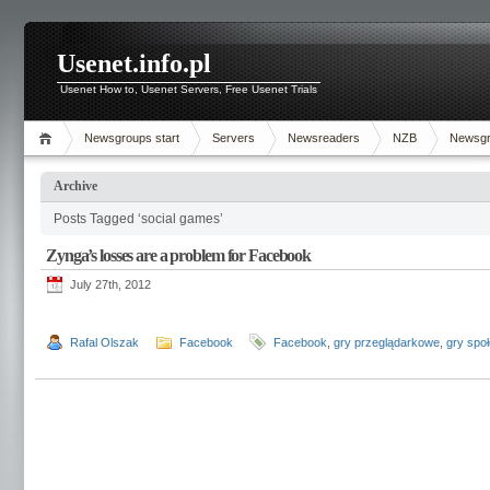
Usenet.info.pl
Usenet How to, Usenet Servers, Free Usenet Trials
Newsgroups start
Servers
Newsreaders
NZB
Newsg
Archive
Posts Tagged ‘social games’
Zynga’s losses are a problem for Facebook
July 27th, 2012
Rafal Olszak
Facebook
Facebook
,
gry przeglądarkowe
,
gry spo