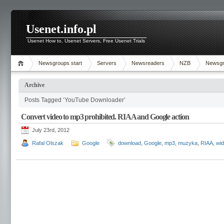
Usenet.info.pl
Usenet How to, Usenet Servers, Free Usenet Trials
Newsgroups start
Servers
Newsreaders
NZB
Newsg
Archive
Posts Tagged ‘YouTube Downloader’
Convert video to mp3 prohibited. RIAA and Google action
July 23rd, 2012
Rafal Olszak
Google
download
,
Google
,
mp3
,
muzyka
,
RIAA
,
wi