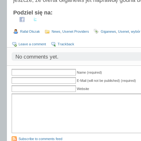
jeszcze, ze oferta Giganews jet naprawdę godna u
Podziel się na:
Rafal Olszak
News
,
Usenet Providers
Giganews
,
Usenet
,
wybór
Leave a comment
Trackback
No comments yet.
Name (required)
E-Mail (will not be published) (required)
Website
Subscribe to comments feed