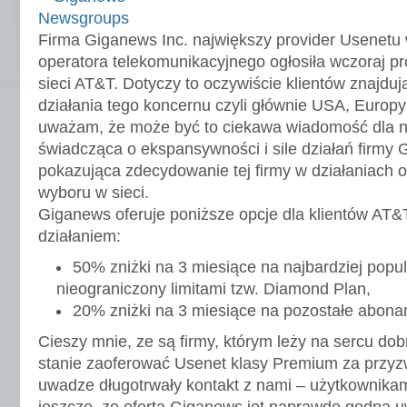
Firma Giganews Inc. największy provider Usenetu w
operatora telekomunikacyjnego ogłosiła wczoraj pr
sieci AT&T.
Dotyczy to oczywiście klientów znajdu
działania tego koncernu czyli głównie USA, Europy 
uważam, że może być to ciekawa wiadomość dla n
świadcząca o ekspansywności i sile działań firmy 
pokazująca zdecydowanie tej firmy w działaniach 
wyboru w sieci.
Giganews oferuje poniższe opcje dla klientów AT&
działaniem:
50% zniżki na 3 miesiące na najbardziej popul
nieograniczony limitami tzw. Diamond Plan,
20% zniżki na 3 miesiące na pozostałe abona
Cieszy mnie, ze są firmy, którym leży na sercu dobr
stanie zaoferować Usenet klasy Premium za przyz
uwadze długotrwały kontakt z nami – użytkownikam