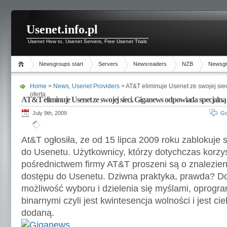
Usenet.info.pl
Usenet How to, Usenet Servers, Free Usenet Trials
Newsgroups start
Servers
Newsreaders
NZB
Newsg
Home
>
News
,
Usenet Providers
> AT&T eliminuje Usenet ze swojej si
ofertą
AT&T eliminuje Usenet ze swojej sieci. Giganews odpowiada specjalną 
July 9th, 2009
Go
At&T ogłosiła, ze od 15 lipca 2009 roku zablokuje
do Usenetu. Użytkownicy, którzy dotychczas korzysta
pośrednictwem firmy AT&T proszeni są o znalezien
dostępu do Usenetu. Dziwna praktyka, prawda? D
możliwość wyboru i dzielenia się myślami, oprogr
binarnymi czyli jest kwintesencja wolności i jest c
dodaną.