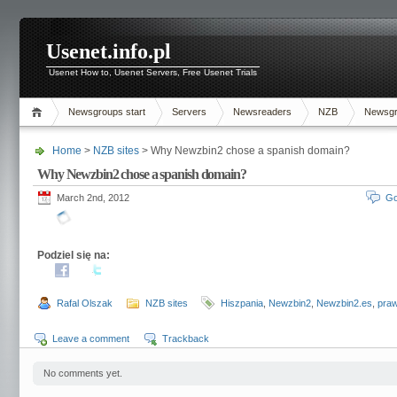
Usenet.info.pl
Usenet How to, Usenet Servers, Free Usenet Trials
Newsgroups start
Servers
Newsreaders
NZB
Newsg
Home
>
NZB sites
> Why Newzbin2 chose a spanish domain?
Why Newzbin2 chose a spanish domain?
March 2nd, 2012
Go
Podziel się na:
Rafal Olszak
NZB sites
Hiszpania
,
Newzbin2
,
Newzbin2.es
,
praw
Leave a comment
Trackback
No comments yet.