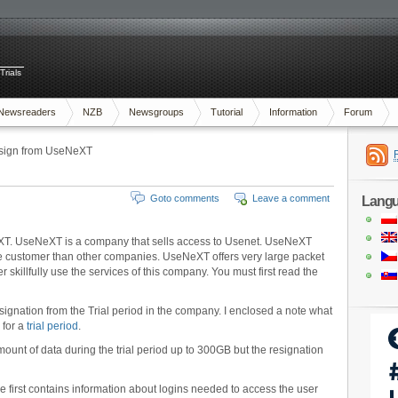
Trials
Newsreaders
NZB
Newsgroups
Tutorial
Information
Forum
esign from UseNeXT
Goto comments
Leave a comment
Lang
NeXT. UseNeXT is a company that sells access to Usenet. UseNeXT
he customer than other companies. UseNeXT offers very large packet
 skillfully use the services of this company. You must first read the
esignation from the Trial period in the company. I enclosed a note what
 for a
trial period
.
ount of data during the trial period up to 300GB but the resignation
he first contains information about logins needed to access the user