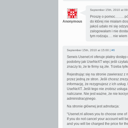
September 15th, 2010 at 09
Proszę o pomoc…….. pół 
Anonymous
do której nie miałam do
jakoś udało mi się odzys
zalogowałam i nie dosta
tym rodzaju…. nie wiem
September 15th, 2010 at 15:00 |
#6
Serwis Usenet.nl oferuje płatny dostęp
podobny jak UseNeXT więc jeśli czytała
znaczy to, że te firmy są złe. Trzeba ty
Rejestrując się na stronie zawierasz z 
przez jedną ze stron. Jeśli chcesz zre
informację, że rezygnujesz z ich usług.
UseNeXT. Jeśli tego nie zrobisz usług
naliczane. Nie jest ważne, że nie korzys
administracyjnego.
Na stronie głównej jest adnotacja:
“Usenet.nl allows you to choose one of it
If you do not cancel your account will b
and you will be charged the price for the