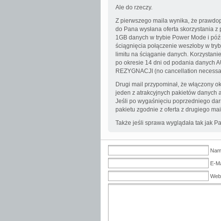
Ale do rzeczy.
Z pierwszego maila wynika, że prawdop
do Pana wysłana oferta skorzystania z
1GB danych w trybie Power Mode i późn
ściągnięcia połączenie weszłoby w try
limitu na ściąganie danych. Korzystanie 
po okresie 14 dni od podania dan
REZYGNACJI (no cancellation necessa
Drugi mail przypominał, że włączony ok
jeden z atrakcyjnych pakietów danych 
Jeśli po wygaśnięciu poprzedniego d
pakietu zgodnie z oferta z drugiego ma
Także jeśli sprawa wyglądała tak jak 
Name
E-Ma
Web