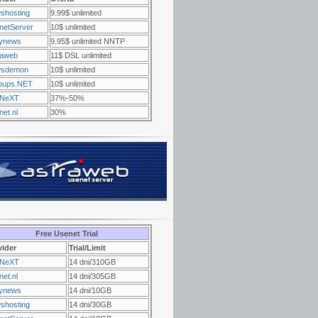
shosting
9.99$ unlimited
netServer
10$ unlimited
ynews
9.95$ unlimited NNTP
raweb
11$ DSL unlimited
sdemon
10$ unlimited
oups.NET
10$ unlimited
NeXT
37%-50%
et.nl
30%
Free Usenet Trial
vider
Trial/Limit
NeXT
14 dni/310GB
et.nl
14 dni/305GB
ynews
14 dni/10GB
shosting
14 dni/30GB