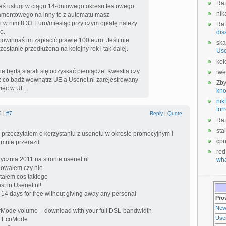
Raf
ałaś usługi w ciągu 14-dniowego okresu testowego
nik
namentowego na inny to z automatu masz
i w nim 8,33 Euro/miesiąc przy czym opłatę należy
Raf
o.
dis
powinnaś im zapłacić prawie 100 euro. Jeśli nie
ska
zostanie przedłużona na kolejny rok i tak dalej.
Us
kol
ie będą starali się odzyskać pieniądze. Kwestia czy
twe
dź co bądź wewnątrz UE a Usenet.nl zarejestrowany
Zb
ięc w UE.
kno
nikt
tor
9 |
#7
Reply
|
Quote
Raf
sta
 przeczytałem o korzystaniu z usenetu w okresie promocyjnym i
cp
mnie przeraził
red
ycznia 2011 na stronie usenet.nl
wha
gowałem czy nie
tałem cos takiego
est in Usenet.nl!
– 14 days for free without giving away any personal
Pro
New
erMode volume – download with your full DSL-bandwidth
Use
in EcoMode