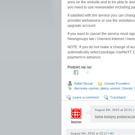
area on the website and to be able to do
you need to use newsreader including p
If satisfied with the service you can cha
provider webservice or use the assistanc
upgrade account.
If you want to cancel the service must si
Newsgroups tab / Usenext Internet / membe
NOTE: If you do not make a change of acco
automatically select package UseNeXT 25
payment in advance.
Podziel się na:
Rafal Olszak
Usenet Providers
darmowy usenet
,
płatny usenet
,
Usenet
,
Leave a comment
Trackback
August 5th, 2010 at 20:21 |
hehe kolejny pobieracz
bozno
August 5th, 2010 at 22:17 |
#2