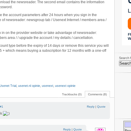
wnload the newsreader. The second email contains the information
assword.
nge the account parameters after 24 hours when you sign in the
e of newsreader: newsgroup tab / Usenext Internet / members area /
gn in on the provider website or take advantage of newsreader:
rs area / / upgrade the account / my details / cancellation.
unt type before the expiry of 14 days or remove this service you will
 + which means buying a subscription for 12 months with a one-off
Search f
Usenet Trial
,
usenet.nl opinie
,
usenext
,
usenext opinie
Trackbacks (0)
Comments (8)
#1
Reply
|
Quote
ek
Reply
|
Quote
Pro