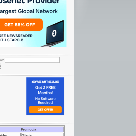
or:
Promocja
vider
Oferta