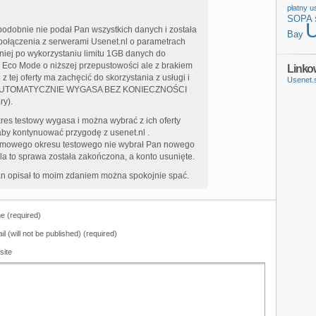
płatny u
SOPA
odobnie nie podał Pan wszystkich danych i została
Bay
 połączenia z serwerami Usenet.nl o parametrach
iej po wykorzystaniu limitu 1GB danych do
b Eco Mode o niższej przepustowości ale z brakiem
Linko
z tej oferty ma zachęcić do skorzystania z usługi i
Usenet.
ych AUTOMATYCZNIE WYGASA BEZ KONIECZNOŚCI
ry).
res testowy wygasa i można wybrać z ich oferty
aby kontynuować przygodę z usenet.nl .
armowego okresu testowego nie wybrał Pan nowego
ila to sprawa została zakończona, a konto usunięte.
Pan opisał to moim zdaniem można spokojnie spać.
 (required)
il (will not be published) (required)
site