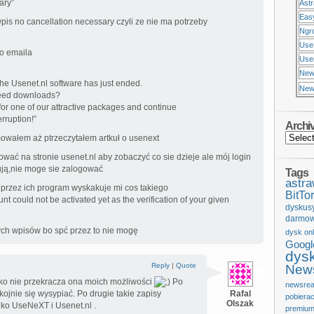
ary”
Ast
Eas
wpis no cancellation necessary czyli ze nie ma potrzeby
Ngr
Use
o emaila
Usen
New
r the Usenet.nl software has just ended.
New
peed downloads?
 for one of our attractive packages and continue
rruption!”
Archi
jmowałem aż ptrzeczytałem artkuł o usenext
ować na stronie usenet.nl aby zobaczyć co sie dzieje ale mój login
sują,nie moge sie zalogować
Tags
astr
 przez ich program wyskakuje mi cos takiego
BitTor
nt could not be activated yet as the verification of your given
dyskus
darmow
tych wpisów bo spć przez to nie mogę
dysk onl
Googl
dys
Reply
|
Quote
News
ylko nie przekracza ona moich możliwości
Po
newsrea
kojnie się wysypiać. Po drugie takie zapisy
Rafal
pobiera
Olszak
lko UseNeXT i Usenet.nl .
premium