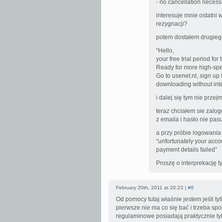
- no cancellation necess
interesuje mnie ostatni 
rezygnacji?
potem dostałem drugieg
“Hello,
your free trial period fo
Ready for more high-s
Go to usenet.nl, sign up
downloading without inte
i dalej się tym nie prze
teraz chciałem sie zalog
z emaila i hasło nie pa
a przy próbie logowania
“unfortunately your accou
payment details failed”
Proszę o interprekację 
February 20th, 2011 at 20:23 |
#8
Od pomocy tutaj właśnie jestem jeśli t
pierwsze nie ma co się bać i trzeba spo
regulaminowe posiadają praktycznie ty