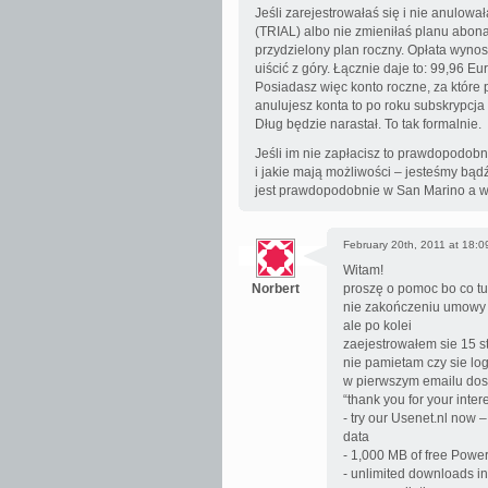
Jeśli zarejestrowałaś się i nie anulow
(TRIAL) albo nie zmieniłaś planu abo
przydzielony plan roczny. Opłata wynos
uiścić z góry. Łącznie daje to: 99,96 Eur
Posiadasz więc konto roczne, za które 
anulujesz konta to po roku subskrypcja 
Dług będzie narastał. To tak formalnie.
Jeśli im nie zapłacisz to prawdopodobn
i jakie mają możliwości – jesteśmy bą
jest prawdopodobnie w San Marino a w
February 20th, 2011 at 18:0
Witam!
Norbert
proszę o pomoc bo co tu
nie zakończeniu umowy 
ale po kolei
zaejestrowałem sie 15 st
nie pamietam czy sie lo
w pierwszym emailu dos
“thank you for your inter
- try our Usenet.nl now 
data
- 1,000 MB of free Pow
- unlimited downloads 