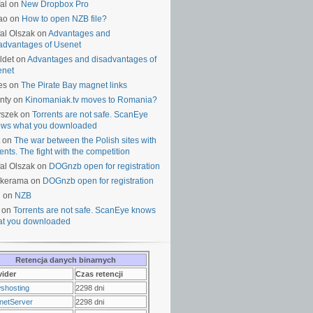
al on
New Dropbox Pro
ao on
How to open NZB file?
al Olszak on
Advantages and
advantages of Usenet
ldet on
Advantages and disadvantages of
enet
es on
The Pirate Bay magnet links
nty on
Kinomaniak.tv moves to Romania?
yszek on
Torrents are not safe. ScanEye
ws what you downloaded
on
The war between the Polish sites with
rents. The fight with the competition
al Olszak on
DOGnzb open for registration
lkerama on
DOGnzb open for registration
u on
NZB
 on
Torrents are not safe. ScanEye knows
t you downloaded
Retencja danych binarnych
vider
Czas retencji
shosting
2298 dni
netServer
2298 dni