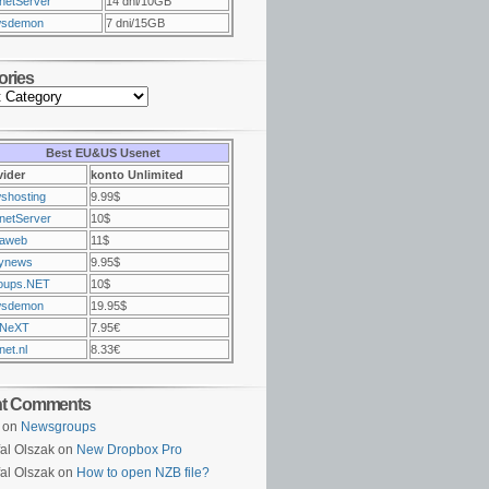
netServer
14 dni/10GB
sdemon
7 dni/15GB
ories
Best EU&US Usenet
vider
konto Unlimited
shosting
9.99$
netServer
10$
raweb
11$
ynews
9.95$
oups.NET
10$
sdemon
19.95$
NeXT
7.95€
et.nl
8.33€
nt Comments
on
Newsgroups
al Olszak on
New Dropbox Pro
al Olszak on
How to open NZB file?