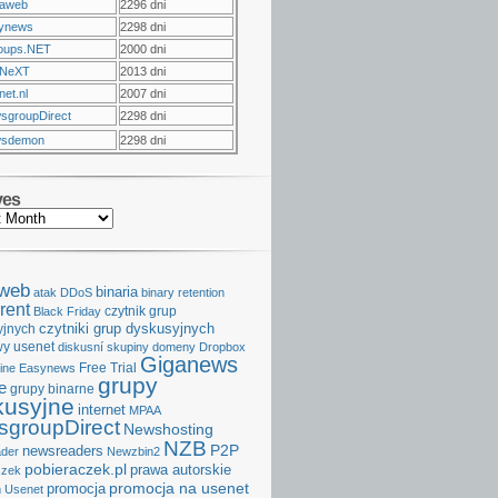
raweb
2296 dni
ynews
2298 dni
oups.NET
2000 dni
NeXT
2013 dni
et.nl
2007 dni
sgroupDirect
2298 dni
sdemon
2298 dni
ves
aweb
binaria
atak DDoS
binary retention
rent
czytnik grup
Black Friday
czytniki grup dyskusyjnych
yjnych
y usenet
diskusní skupiny
domeny
Dropbox
Giganews
Free Trial
ine
Easynews
grupy
e
grupy binarne
kusyjne
internet
MPAA
groupDirect
Newshosting
NZB
P2P
newsreaders
der
Newzbin2
pobieraczek.pl
prawa autorskie
czek
promocja na usenet
promocja
 Usenet