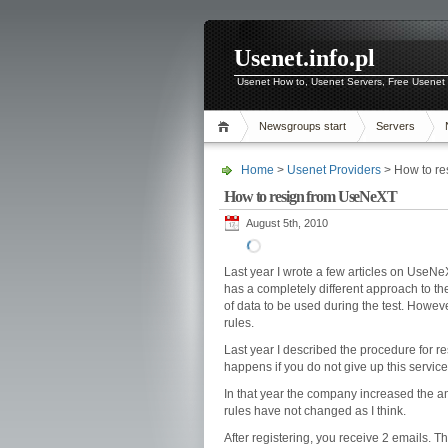
Usenet.info.pl
Usenet How to, Usenet Servers, Free Usenet 
Newsgroups start
Servers
Home
>
Usenet Providers
> How to r
How to resign from UseNeXT
August 5th, 2010
Last year I wrote a few articles on Use
has a completely different approach to t
of data to be used during the test. However
rules.
Last year I described the procedure for r
happens if you do not give up this service
In that year the company increased the am
rules have not changed as I think.
After registering, you receive 2 emails. T