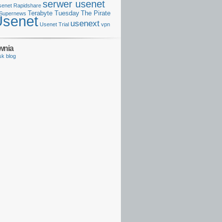
serwer usenet
senet
Rapidshare
Terabyte Tuesday
The Pirate
Supernews
Usenet
usenext
Usenet Trial
vpn
wnia
sk blog