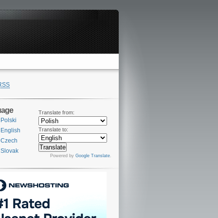
RSS
uage
Translate from:
Polski
Translate to:
English
Czech
Slovak
Powered by
Google Translate
.