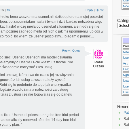
Use
New
:25 |
#5
Reply
|
Quote
roku temu weszłam na usenet.nl i dziś dopiero na mojej poczcie(
Categ
stępu, bo zapomniałam hasła i była mi dziś bardzo potrzebna więc
kać hasło) widzę meila od usenet.nl z loginem, ale nigdy się nie
łam później żadnego meila od nich o jakimś upomnieniu lub coś w
 co robić, bo wiem, że usenet jest płatny…błagam o pomoc…
Pro
Reply
|
Quote
New
 do sieci Usenet. Usenet.nl ma model działania
Use
ś artykuły o UseNeXT-cie wiesz już trochę. Nie
Rafal
Ast
Olszak
lko świadomie korzystać z ich usług.
Eas
nimi umowę, która trwa do czasu jej rozwiązania
Ngr
zygnować z ich usług zawsze należy wysłać
New
 Robi się to podobnie do tego jak w przypadku
Use
a będzie przedłużana a należności za usługę
Usen
tałaś z usługi i że nie logowałaś się do panelu
Rece
Pat
s fixed Usenet.nl prices during the free trial period.
Raf
e automatically renewed after the 14-day free trial
 yearly plan. ”
Raf