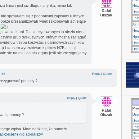
ża firma i jest już długo na rynku, mimo tak
New
Rafal
Use
Olszak
i nie spotkałem się z podobnymi zapisami u innych
Eas
brze przeanalizowali rynek i skopiowali istniejące
Ast
i
New
z głową kochani. Dla zdecydowanych to niezła oferta
Ngr
i czytnik grup dyskusyjnych, którym można zaciągać
providerów trzeba korzystać z darmowych czytników
Use
ką) i czasem wyszukiwarek plików NZB a tutaj
Usen
e się na rok i opłata z góry jeśli nie zrezygnujemy
 |
#3
Reply
|
Quote
 zrezygnować pomocy ?
Reply
|
Quote
Pro
Rafal
nować pomocy ?
Olszak
Use
Usen
Eas
tępnego wpisu. Mam nadzieję, że pomoże:
New
wac-z-usenext-ciag-dalszy/