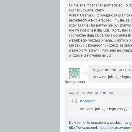
Oj nie! Nie można tak powiedzieć. To du
skonstruowanej oferty.
Akurat UseNeXT to wyjątek za granicą 
providerów. A Pobieraczek…myślę, że do
rozwiązanie i na pewno nie byli pierws
Ale wszystko jest dla ludzi. Korzystać 
i co ważne dają za darmo swój autorsk
wszelkiego rodzaju binaria. U innych 
lub zakupić komercyjny (często ze zniż
wszystko w jednym. Minusem jest wiązani
w czasie testowania usługi.
August 20th, 2010 at 21:15
nie wiem jak się z tego
Anonymous
August 21st, 2010 at 00:05 |
#4
Anonim
:
nie wiem jak się z tego zrezyg
Dokładniej to opisałem w postaci nas
http://www.usenet.info.pl/jak-zrezygno