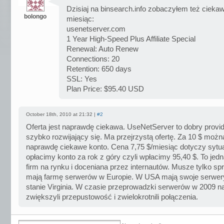
Dzisiaj na binsearch.info zobaczyłem też cieka
bolongo
miesiąc:
usenetserver.com
1 Year High-Speed Plus Affiliate Special
Renewal: Auto Renew
Connections: 20
Retention: 650 days
SSL: Yes
Plan Price: $95.40 USD
October 18th, 2010 at 21:32 |
#2
Oferta jest naprawdę ciekawa. UseNetServer to dobry provid
szybko rozwijający się. Ma przejrzystą ofertę. Za 10 $ moż
naprawdę ciekawe konto. Cena 7,75 $/miesiąc dotyczy sytuac
opłacimy konto za rok z góry czyli wpłacimy 95,40 $. To jed
firm na rynku i doceniana przez internautów. Musze tylko s
mają farmę serwerów w Europie. W USA mają swoje serwer
stanie Virginia. W czasie przeprowadzki serwerów w 2009 
zwiększyli przepustowość i zwielokrotnili połączenia.