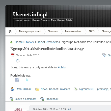
Usenet.info.pl
Usenet How to, Usenet Servers, Free Usenet Trials
Newsgroups start
Servers
Newsreaders
NZB
Newsg
Home
>
News
,
Usenet Providers
> Ngroups.Net adds free unlimited onl
Ngroups.Net adds free unlimited online data storage
October 14th, 2010
Go
Sorry, this entry is only available in
Polski
.
Podziel się na:
Rafal Olszak
News
,
Usenet Providers
Ngroups.NET
,
promocja
,
Leave a comment
Trackback
October 18th, 2010 at 17:59 |
#1