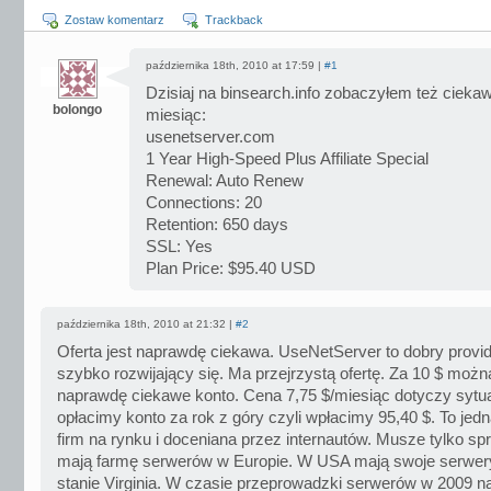
Zostaw komentarz
Trackback
października 18th, 2010 at 17:59 |
#1
Dzisiaj na binsearch.info zobaczyłem też cieka
bolongo
miesiąc:
usenetserver.com
1 Year High-Speed Plus Affiliate Special
Renewal: Auto Renew
Connections: 20
Retention: 650 days
SSL: Yes
Plan Price: $95.40 USD
października 18th, 2010 at 21:32 |
#2
Oferta jest naprawdę ciekawa. UseNetServer to dobry provid
szybko rozwijający się. Ma przejrzystą ofertę. Za 10 $ moż
naprawdę ciekawe konto. Cena 7,75 $/miesiąc dotyczy sytuac
opłacimy konto za rok z góry czyli wpłacimy 95,40 $. To jed
firm na rynku i doceniana przez internautów. Musze tylko s
mają farmę serwerów w Europie. W USA mają swoje serwer
stanie Virginia. W czasie przeprowadzki serwerów w 2009 