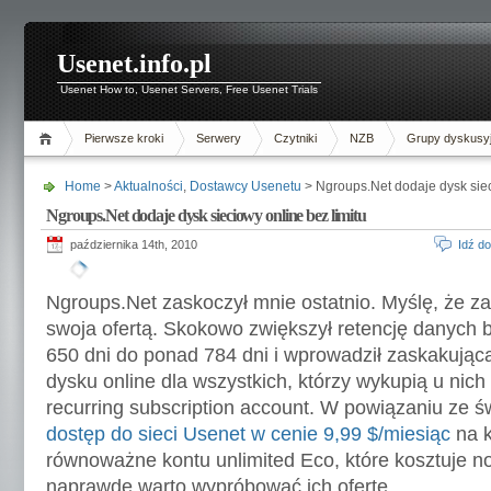
Usenet.info.pl
Usenet How to, Usenet Servers, Free Usenet Trials
Pierwsze kroki
Serwery
Czytniki
NZB
Grupy dyskusy
Home
>
Aktualności
,
Dostawcy Usenetu
> Ngroups.Net dodaje dysk siec
Ngroups.Net dodaje dysk sieciowy online bez limitu
października 14th, 2010
Idź d
Ngroups.Net zaskoczył mnie ostatnio. Myślę, że za
swoja ofertą. Skokowo zwiększył retencję danych 
650 dni do ponad 784 dni i wprowadził zaskakują
dysku online dla wszystkich, którzy wykupią u nic
recurring subscription account. W powiązaniu ze 
dostęp do sieci Usenet w cenie 9,99 $/miesiąc
na k
równoważne kontu unlimited Eco, które kosztuje n
naprawdę warto wypróbować ich ofertę.