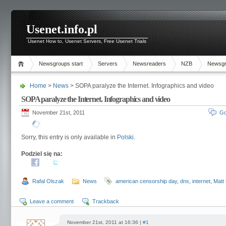
Usenet.info.pl
Usenet How to, Usenet Servers, Free Usenet Trials
Newsgroups start
Servers
Newsreaders
NZB
Newsg
Home
>
News
> SOPA paralyze the Internet. Infographics and video
SOPA paralyze the Internet. Infographics and video
November 21st, 2011
Go
Sorry, this entry is only available in
Polski
.
Podziel się na:
Rafal Olszak
News
american censorship day
,
dns
,
internet
,
Matt 
Leave a comment
Trackback
November 21st, 2011 at 16:36 |
#1