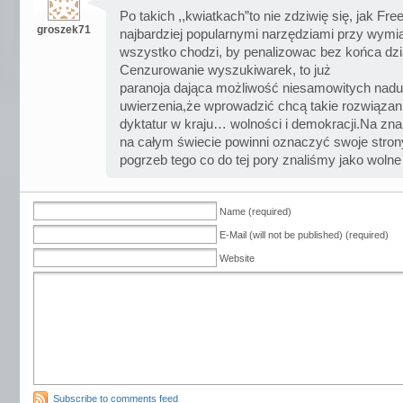
Po takich ,,kwiatkach”to nie zdziwię się, jak Fr
groszek71
najbardziej popularnymi narzędziami przy wymia
wszystko chodzi, by penalizowac bez końca dzi
Cenzurowanie wyszukiwarek, to już
paranoja dająca możliwość niesamowitych naduż
uwierzenia,że wprowadzić chcą takie rozwiązan
dyktatur w kraju… wolności i demokracji.Na znak
na całym świecie powinni oznaczyć swoje strony
pogrzeb tego co do tej pory znaliśmy jako woln
Name (required)
E-Mail (will not be published) (required)
Website
Subscribe to comments feed