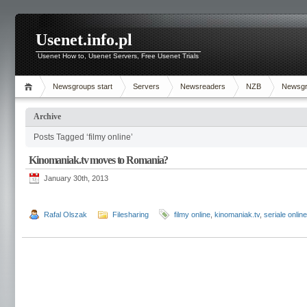
Usenet.info.pl
Usenet How to, Usenet Servers, Free Usenet Trials
Newsgroups start
Servers
Newsreaders
NZB
Newsg
Archive
Posts Tagged ‘filmy online’
Kinomaniak.tv moves to Romania?
January 30th, 2013
Rafal Olszak
Filesharing
filmy online
,
kinomaniak.tv
,
seriale online