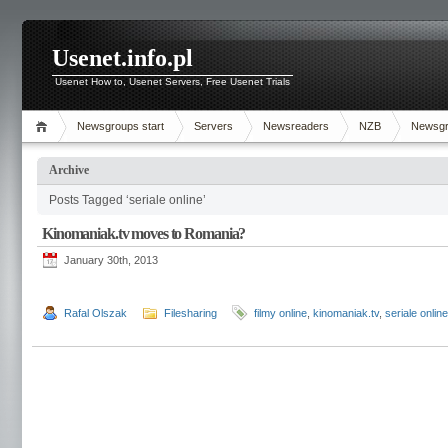
Usenet.info.pl
Usenet How to, Usenet Servers, Free Usenet Trials
Newsgroups start
Servers
Newsreaders
NZB
Newsg
Archive
Posts Tagged ‘seriale online’
Kinomaniak.tv moves to Romania?
January 30th, 2013
Rafal Olszak
Filesharing
filmy online
,
kinomaniak.tv
,
seriale online